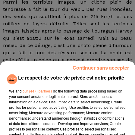
Parmi les terribles images, un cliché plein de
tendresse a fait le tour du web... Des rues inondées,
des vents qui soufflent à plus de 215 km/h et des
milliers de foyers détruits. Telles sont les terribles
images laissées après le passage de l'ouragan Harvey
qui s'est abattu sur le Texas samedi. Mais au beau
milieu de ce déluge, c'est une photo pleine d'humour
qui a fait le tour des réseaux sociaux. La photo est
celle d'Otis un chien qui a pensé à prendre son sac de
croquettes au moment d'aller faire sa balade alors
Continuer sans accepter
que l'Ouragan allait frapper.
Le respect de votre vie privée est notre priorité
Il a gardé son sac toute la nuit
We and
our (447) partners
do the following data processing based on
Appartenant à un garçon de 5 ans, le chien s'est
your consent and/or our legitimate interest: Store and/or access
échappé du domicile de l'enfant vendredi soir. Une
information on a device; Use limited data to select advertising; Create
profiles for personalised advertising; Use profiles to select personalised
escapade qui a affolé le grand-père censé garder
advertising; Measure advertising performance; Measure content
l'animal. Parti à sa recherche, il se rend compte que le
performance; Understand audiences through statistics or combinations
sac de croquette a disparu en même temps que le
of data from different sources; Develop and improve services; Create
profiles to personalise content; Use profiles to select personalised
chien et commence alors à se demander qu'est ce
content; Use limited data to select content; Ensure security, prevent and