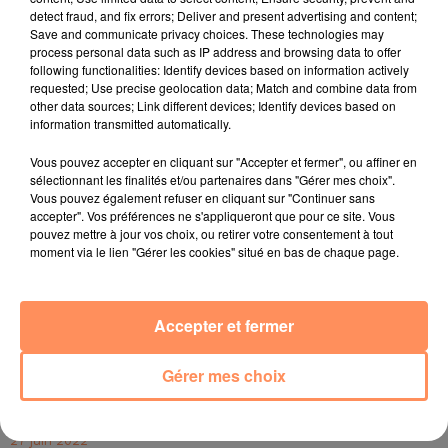
qu'il a bien pu se passer.
detect fraud, and fix errors; Deliver and present advertising and content;
Save and communicate privacy choices. These technologies may
Heureusement, le lendemain, Otis est aperçu par Tiele
process personal data such as IP address and browsing data to offer
Dockens, une jeune femme qui a pris le temps de
following functionalities: Identify devices based on information actively
requested; Use precise geolocation data; Match and combine data from
photographier le canidé qui n'avait toujours pas lâché
other data sources; Link different devices; Identify devices based on
son sac de croquettes, malgré une nuit passée dans la
information transmitted automatically.
tempête. Un cliché rapidement devenu viral qui a
Vous pouvez accepter en cliquant sur "Accepter et fermer", ou affiner en
permis au grand-père de retrouver le chien et de faire
sélectionnant les finalités et/ou partenaires dans "Gérer mes choix".
d'Otis le symbole de la résistance des Texans face à
Vous pouvez également refuser en cliquant sur "Continuer sans
l'ouragan.
accepter". Vos préférences ne s'appliqueront que pour ce site. Vous
pouvez mettre à jour vos choix, ou retirer votre consentement à tout
fil actus
moment via le lien "Gérer les cookies" situé en bas de chaque page.
4 juillet 2022
Radio Star Live avec Dadju
Accepter et fermer
27 juin 2022
Gérer mes choix
Marseille : une application pour mettre en
relation extras et...
27 juin 2022