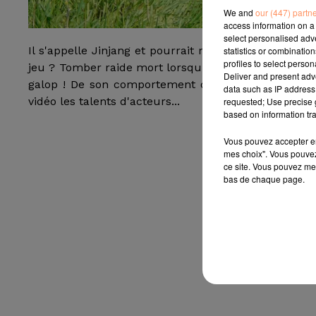
We and
our (447) partn
access information on a 
select personalised ad
Il s'appelle Jinjang et pourrait recevoir un prix de
statistics or combinatio
profiles to select person
jeu ? Tomber raide mort lorsqu'un humain le monte. 
Deliver and present adv
galop ! De son comportement de star, Frasisco Zalasa
data such as IP address 
vidéo les talents d'acteurs...
requested; Use precise g
based on information tra
Vous pouvez accepter en 
mes choix". Vous pouvez
ce site. Vous pouvez met
bas de chaque page.