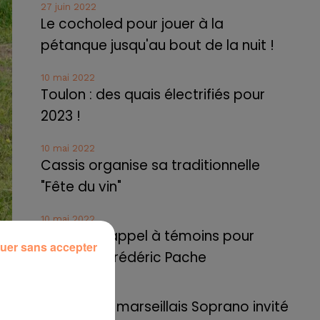
27 juin 2022
Le cocholed pour jouer à la
pétanque jusqu'au bout de la nuit !
10 mai 2022
Toulon : des quais électrifiés pour
2023 !
10 mai 2022
Cassis organise sa traditionnelle
"Fête du vin"
10 mai 2022
Marseille : appel à témoins pour
uer sans accepter
retrouver Frédéric Pache
8 mai 2022
Le rappeur marseillais Soprano invité