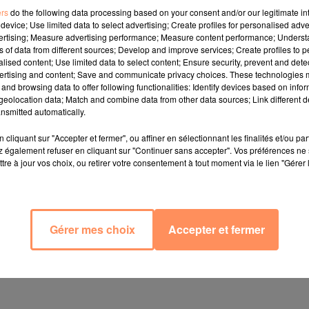
ers
do the following data processing based on your consent and/or our legitimate int
device; Use limited data to select advertising; Create profiles for personalised adver
vertising; Measure advertising performance; Measure content performance; Unders
 meilleur acteur pour les équidés. Sa principale force de 
ns of data from different sources; Develop and improve services; Create profiles to 
alised content; Use limited data to select content; Ensure security, prevent and detect
Très efficace quand ledit cheval n'a pas envie de partir
ertising and content; Save and communicate privacy choices. These technologies
r, son propriétaire, a décidé d'en rire. Alors, il a pris
and browsing data to offer following functionalities: Identify devices based on infor
eolocation data; Match and combine data from other data sources; Link different de
nsmitted automatically.
cliquant sur "Accepter et fermer", ou affiner en sélectionnant les finalités et/ou pa
 également refuser en cliquant sur "Continuer sans accepter". Vos préférences ne 
tre à jour vos choix, ou retirer votre consentement à tout moment via le lien "Gérer 
Gérer mes choix
Accepter et fermer