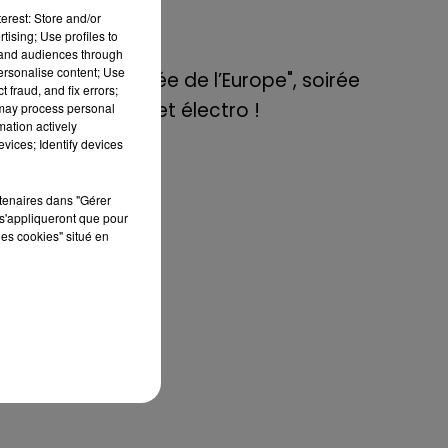
de E=M6
erest: Store and/or
tising; Use profiles to
tand audiences through
8 mai 2022
son
personalise content; Use
Aix : "Journée de l’Europe", soirée
 fraud, and fix errors;
 au
danse et set électro !
 may process personal
 en
mation actively
vices; Identify devices
rtenaires dans "Gérer
s'appliqueront que pour
les cookies" situé en