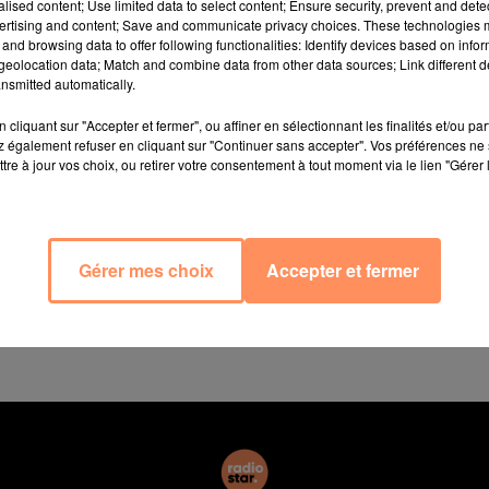
alised content; Use limited data to select content; Ensure security, prevent and detect
ertising and content; Save and communicate privacy choices. These technologies
and browsing data to offer following functionalities: Identify devices based on infor
eolocation data; Match and combine data from other data sources; Link different de
ait un fusil "heureusement déchargé" et volé à un chass
nsmitted automatically.
ui avec un fusil coincé dans ses bois lors d'une chasse p
cliquant sur "Accepter et fermer", ou affiner en sélectionnant les finalités et/ou pa
 également refuser en cliquant sur "Continuer sans accepter". Vos préférences ne 
tre à jour vos choix, ou retirer votre consentement à tout moment via le lien "Gérer 
 et s'est précipité sur le chasseur, passant devant lui
a police régionale sur son site internet.
"Le fusil suspend
a glissé sur les bois du cerf et a disparu avec l'animal"
Gérer mes choix
Accepter et fermer
rf avec le fusil toujours coincé dans ses bois à environ
rches effectuées par les chasseurs dans la forêt n'ont p