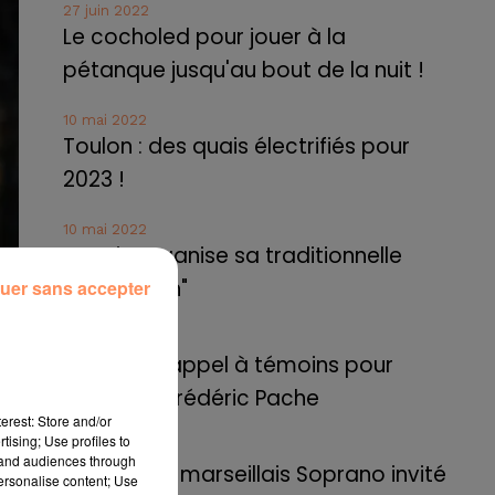
27 juin 2022
Le cocholed pour jouer à la
pétanque jusqu'au bout de la nuit !
10 mai 2022
Toulon : des quais électrifiés pour
2023 !
10 mai 2022
Cassis organise sa traditionnelle
"Fête du vin"
uer sans accepter
10 mai 2022
Marseille : appel à témoins pour
retrouver Frédéric Pache
erest: Store and/or
tising; Use profiles to
8 mai 2022
tand audiences through
Le rappeur marseillais Soprano invité
personalise content; Use