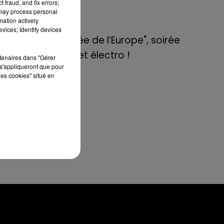
 fraud, and fix errors;
de E=M6
 may process personal
mation actively
8 mai 2022
vices; Identify devices
eur
Aix : "Journée de l’Europe", soirée
rès
danse et set électro !
rtenaires dans "Gérer
s'appliqueront que pour
les cookies" situé en
 et
u à
,
a
 un
our