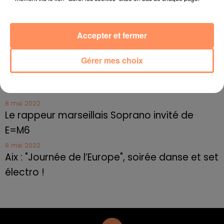
10 mai 2022
Toulon : des quais électrifiés pour 2023 !
Accepter et fermer
10 mai 2022
Cassis organise sa traditionnelle "Fête du vin"
Gérer mes choix
10 mai 2022
Marseille : appel à témoins pour retrouver
Frédéric Pache
8 mai 2022
Le rappeur marseillais Soprano invité de
E=M6
8 mai 2022
Aix : "Journée de l’Europe", soirée danse et set
électro !