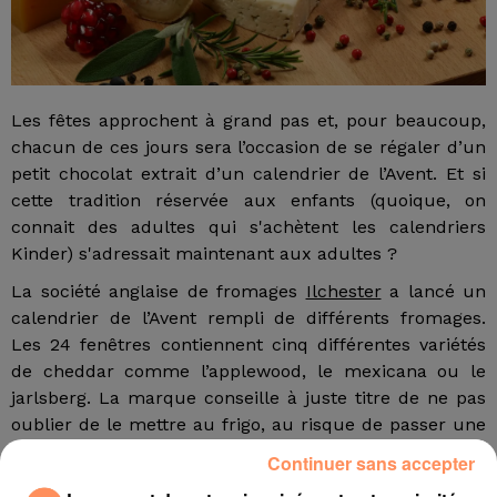
Les fêtes approchent à grand pas et, pour beaucoup,
chacun de ces jours sera l’occasion de se régaler d’un
petit chocolat extrait d’un calendrier de l’Avent. Et si
cette tradition réservée aux enfants (quoique, on
connait des adultes qui s'achètent les calendriers
Kinder) s'adressait maintenant aux adultes ?
La société anglaise de fromages
Ilchester
a lancé un
calendrier de l’Avent rempli de différents fromages.
Les 24 fenêtres contiennent cinq différentes variétés
de cheddar comme l’applewood, le mexicana ou le
jarlsberg. La marque conseille à juste titre de ne pas
oublier de le mettre au frigo, au risque de passer une
fin de mois de décembre odorante.
Continuer sans accepter
Le calendrier coûte seulement 9 euros mais n’est