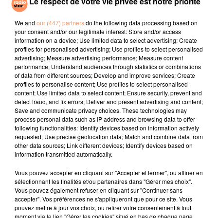
Le respect de votre vie privée est notre priorité
malheureusement disponible que dans les magasins
de la chaîne de supermarchés britannique Asda. Enfin,
We and
our (447) partners
do the following data processing based on
si vous n’arrivez pas à mettre la main dessus, vous
your consent and/or our legitimate interest: Store and/or access
information on a device; Use limited data to select advertising; Create
pouvez toujours fabriquer votre propre calendrier
profiles for personalised advertising; Use profiles to select personalised
avec vos fromages préférés ;)
advertising; Measure advertising performance; Measure content
performance; Understand audiences through statistics or combinations
of data from different sources; Develop and improve services; Create
profiles to personalise content; Use profiles to select personalised
fil actus
content; Use limited data to select content; Ensure security, prevent and
detect fraud, and fix errors; Deliver and present advertising and content;
Save and communicate privacy choices. These technologies may
4 juillet 2022
process personal data such as IP address and browsing data to offer
Radio Star Live avec Dadju
following functionalities: Identify devices based on information actively
requested; Use precise geolocation data; Match and combine data from
27 juin 2022
other data sources; Link different devices; Identify devices based on
Marseille : une application pour mettre en
information transmitted automatically.
relation extras et...
Vous pouvez accepter en cliquant sur "Accepter et fermer", ou affiner en
sélectionnant les finalités et/ou partenaires dans "Gérer mes choix".
27 juin 2022
Vous pouvez également refuser en cliquant sur "Continuer sans
Le cocholed pour jouer à la pétanque
accepter". Vos préférences ne s'appliqueront que pour ce site. Vous
pouvez mettre à jour vos choix, ou retirer votre consentement à tout
jusqu'au bout de la nuit !
moment via le lien "Gérer les cookies" situé en bas de chaque page.