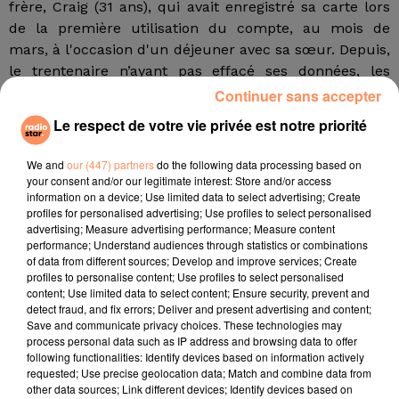
frère, Craig (31 ans), qui avait enregistré sa carte lors
de la première utilisation du compte, au mois de
mars, à l'occasion d'un déjeuner avec sa sœur. Depuis,
le trentenaire n’ayant pas effacé ses données, les
commandes étaient débitées sur son compte bancaire.
Continuer sans accepter
C'est en consultant ses relevés de compte que Craig a
Le respect de votre vie privée est notre priorité
découvert que quelque chose clochait. Comme il
n'utilise pas lui-même Uber Eats, il a d’abord pensé
We and
our (447) partners
do the following data processing based on
qu’il avait été piraté et a changé ses mots de passe.
your consent and/or our legitimate interest: Store and/or access
information on a device; Use limited data to select advertising; Create
Plus tard, il a confié cette mésaventure à sa mère qui
profiles for personalised advertising; Use profiles to select personalised
advertising; Measure advertising performance; Measure content
a fait le parallèle avec Nicole qui recevait, elle,
performance; Understand audiences through statistics or combinations
gratuitement ses commandes de McDonald’s. Le frère
of data from different sources; Develop and improve services; Create
et la sœur ont alors comparé leurs relevés et ont
profiles to personalise content; Use profiles to select personalised
content; Use limited data to select content; Ensure security, prevent and
réalisé ce qu’il se passait.
"Mon frère était
detect fraud, and fix errors; Deliver and present advertising and content;
extrêmement soulagé que ce soit moi",
a raconté
Save and communicate privacy choices. These technologies may
l’habitante de Northampton (Angleterre), mère de
process personal data such as IP address and browsing data to offer
following functionalities: Identify devices based on information actively
deux enfants. Elle a depuis entièrement remboursé
requested; Use precise geolocation data; Match and combine data from
Craig.
other data sources; Link different devices; Identify devices based on