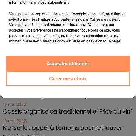
fil actus
information transmitted automatically.
Vous pouvez accepter en cliquant sur "Accepter et fermer", ou affiner en
sélectionnant les finalités et/ou partenaires dans "Gérer mes choix".
4 juillet 2022
Vous pouvez également refuser en cliquant sur "Continuer sans
Radio Star Live avec Dadju
accepter". Vos préférences ne s'appliqueront que pour ce site. Vous
pouvez mettre à jour vos choix, ou retirer votre consentement à tout
27 juin 2022
moment via le lien "Gérer les cookies" situé en bas de chaque page.
Marseille : une application pour mettre en
relation extras et...
Accepter et fermer
27 juin 2022
Le cocholed pour jouer à la pétanque
jusqu'au bout de la nuit !
Gérer mes choix
10 mai 2022
Toulon : des quais électrifiés pour 2023 !
10 mai 2022
Cassis organise sa traditionnelle "Fête du vin"
10 mai 2022
Marseille : appel à témoins pour retrouver