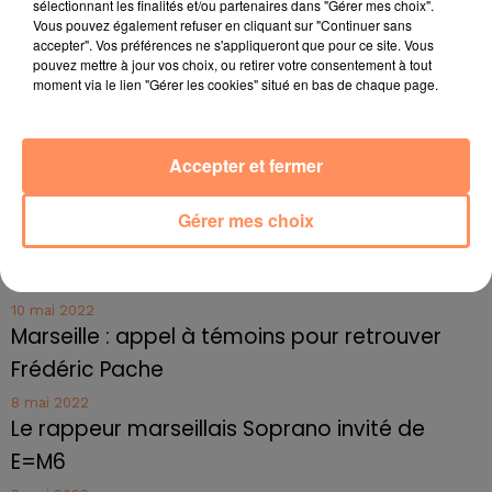
sélectionnant les finalités et/ou partenaires dans "Gérer mes choix".
27 juin 2022
Vous pouvez également refuser en cliquant sur "Continuer sans
Marseille : une application pour mettre en
accepter". Vos préférences ne s'appliqueront que pour ce site. Vous
relation extras et...
pouvez mettre à jour vos choix, ou retirer votre consentement à tout
moment via le lien "Gérer les cookies" situé en bas de chaque page.
27 juin 2022
Le cocholed pour jouer à la pétanque
jusqu'au bout de la nuit !
Accepter et fermer
10 mai 2022
Toulon : des quais électrifiés pour 2023 !
Gérer mes choix
10 mai 2022
Cassis organise sa traditionnelle "Fête du vin"
10 mai 2022
Marseille : appel à témoins pour retrouver
Frédéric Pache
8 mai 2022
Le rappeur marseillais Soprano invité de
E=M6