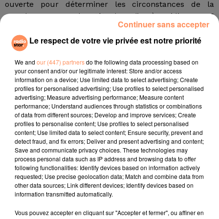
ouverte pour déterminer les circonstances de la
noyade. Un peu plus tôt, dans l’après-midi, vers 15
Continuer sans accepter
heures, à Orange (toujours dans le Vaucluse), une
femme a également été retrouvée inconsciente dans
Le respect de votre vie privée est notre priorité
sa piscine par son mari qui rentrait du travail.
We and
our (447) partners
do the following data processing based on
your consent and/or our legitimate interest: Store and/or access
Un ado de 14 ans est mort mercredi à Cabannes
information on a device; Use limited data to select advertising; Create
profiles for personalised advertising; Use profiles to select personalised
advertising; Measure advertising performance; Measure content
Enfin, dans la commune de Cabannes dans le nord
performance; Understand audiences through statistics or combinations
des Bouches-du-Rhône, mercredi soir, un adolescent
of data from different sources; Develop and improve services; Create
de 14 ans s'est noyé dans la piscine familiale hors-sol.
profiles to personalise content; Use profiles to select personalised
content; Use limited data to select content; Ensure security, prevent and
Il était resté coincé sous l'eau. Retrouvé inconscient, il
detect fraud, and fix errors; Deliver and present advertising and content;
a été transporté en hélicoptère vers Marseille. Il est
Save and communicate privacy choices. These technologies may
finalement décédé hier à l'hôpital.
process personal data such as IP address and browsing data to offer
fil actus
following functionalities: Identify devices based on information actively
requested; Use precise geolocation data; Match and combine data from
other data sources; Link different devices; Identify devices based on
information transmitted automatically.
4 juillet 2022
Radio Star Live avec Dadju
Vous pouvez accepter en cliquant sur "Accepter et fermer", ou affiner en