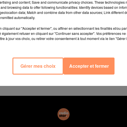
é de cuisiner en direct avec les Français. Très occupé 
ertising and content; Save and communicate privacy choices. These technologies
ation du « Meilleur pâtissier », Cyril Lignac avait en ef
and browsing data to offer following functionalities: Identify devices based on infor
eolocation data; Match and combine data from other data sources; Link different de
n du confinement. Le producteur de l’émission avait déclar
nsmitted automatically.
ter. On ne s’est pas encore demandé si un autre chef pourr
 façon ou d’une autre, la cuisine en direct sur M6 !"
Ma
cliquant sur "Accepter et fermer", ou affiner en sélectionnant les finalités et/ou pa
 également refuser en cliquant sur "Continuer sans accepter". Vos préférences ne 
être laissé convaincre par la chaîne et devrait reprendre
tre à jour vos choix, ou retirer votre consentement à tout moment via le lien "Gérer 
Cette fois, le tournage ne devrait plus se dérouler dans
ignac mais bien en studio où Jérôme Anthony devrait 
avait décidé d’ouvrir les portes de son appartement parisie
Gérer mes choix
Accepter et fermer
 Je n'aurais jamais ouvert ma cuisine au public en te
jourd'hui, c'est aussi une façon d'être solidaire."