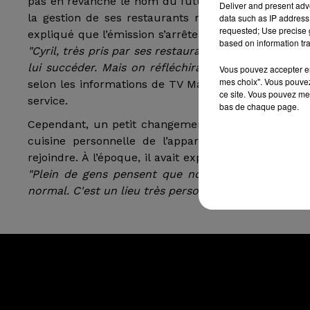
pas en revanche le nom du futur présentateur charg
Deliver and present adv
la gestion de ses restaurants mais aussi la présent
data such as IP address 
requested; Use precise g
expliqué que l’émission s’arrêterait pour lui à la fi
based on information tra
"Cyril, très pris par ses restaurants, souhaite arrê
lui succéder. Mais on réfléchira à pérenniser d’une
Vous pouvez accepter en 
mes choix". Vous pouvez
selon les informations de TV Magazine, il semble d’
ce site. Vous pouvez met
service.
bas de chaque page.
Cependant, un petit changement devrait avoir lieu. 
cuisine personnelle de l’appartement de Cyril L
rejoindre. À l’époque, il avait expliqué pourquoi il 
"Plein de gens pensent que non. Et pourtant si !
normal. C'est un lieu très personnel. Mais le faire au