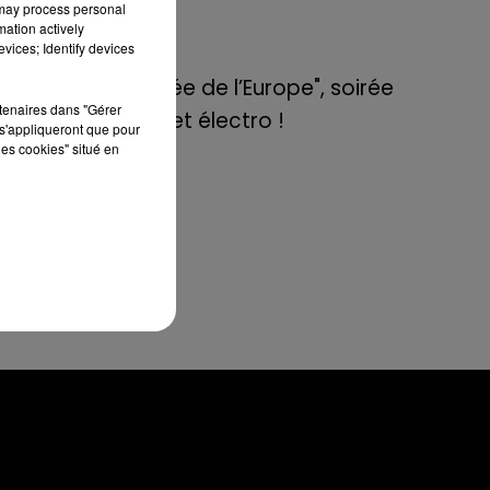
par
de E=M6
 may process personal
fet
mation actively
vices; Identify devices
é :
8 mai 2022
ait
Aix : "Journée de l’Europe", soirée
is
rtenaires dans "Gérer
danse et set électro !
s'appliqueront que pour
 du
les cookies" situé en
 la
le
n :
mps