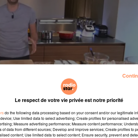
Contin
 les Français à la rentrée prochaine. Le chef derrière 
Le respect de votre vie privée est notre priorité
pendant le confinement et qui avait rencontré un imme
ers
do the following data processing based on your consent and/or our legitimate int
éspectateurs avaient tenté de reproduire les bons petits pl
device; Use limited data to select advertising; Create profiles for personalised adver
vertising; Measure advertising performance; Measure content performance; Unders
ns of data from different sources; Develop and improve services; Create profiles to 
our sur nos petits écrans à la rentrée, on ne connaiss
alised content; Use limited data to select content; Ensure security, prevent and detect