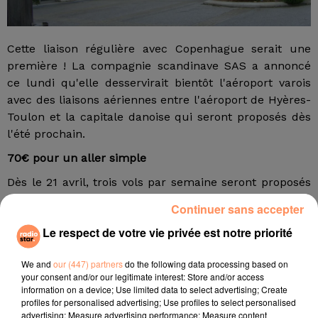
Cette liaison régulière avec Copenhague serait une
première ! La compagnie scandinave SAS a annoncé
ce lundi qu'elle desservirait bientôt l'aéroport varois
avec des liaisons aériennes entre l'aéroport de Hyères-
Toulon et la capitale danoise qui seront proposés dès
l'été prochain.
70€ pour un aller simple
Dès le 21 avril, trois vols par semaine seront proposés
les lundis, mercredis et samedis. L'ouverture des
Continuer sans accepter
billets est imminente sur le site de la compagnie. Le
Le respect de votre vie privée est notre priorité
prix d'appel est de 70 € pour un aller simple. La durée
du vol est d'environ 2h30.
We and
our (447) partners
do the following data processing based on
fil actus
your consent and/or our legitimate interest: Store and/or access
information on a device; Use limited data to select advertising; Create
profiles for personalised advertising; Use profiles to select personalised
4 juillet 2022
advertising; Measure advertising performance; Measure content