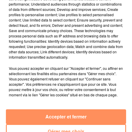
Radio Star Live avec Dadju
performance; Understand audiences through statistics or combinations
of data from different sources; Develop and improve services; Create
27 juin 2022
profiles to personalise content; Use profiles to select personalised
Marseille : une application pour mettre en
content; Use limited data to select content; Ensure security, prevent and
detect fraud, and fix errors; Deliver and present advertising and content;
relation extras et...
Save and communicate privacy choices. These technologies may
process personal data such as IP address and browsing data to offer
27 juin 2022
following functionalities: Identify devices based on information actively
Le cocholed pour jouer à la pétanque
requested; Use precise geolocation data; Match and combine data from
other data sources; Link different devices; Identify devices based on
jusqu'au bout de la nuit !
information transmitted automatically.
10 mai 2022
Vous pouvez accepter en cliquant sur "Accepter et fermer", ou affiner en
Toulon : des quais électrifiés pour 2023 !
sélectionnant les finalités et/ou partenaires dans "Gérer mes choix".
Vous pouvez également refuser en cliquant sur "Continuer sans
10 mai 2022
accepter". Vos préférences ne s'appliqueront que pour ce site. Vous
Cassis organise sa traditionnelle "Fête du vin"
pouvez mettre à jour vos choix, ou retirer votre consentement à tout
moment via le lien "Gérer les cookies" situé en bas de chaque page.
10 mai 2022
Marseille : appel à témoins pour retrouver
Frédéric Pache
Accepter et fermer
8 mai 2022
Le rappeur marseillais Soprano invité de
Gérer mes choix