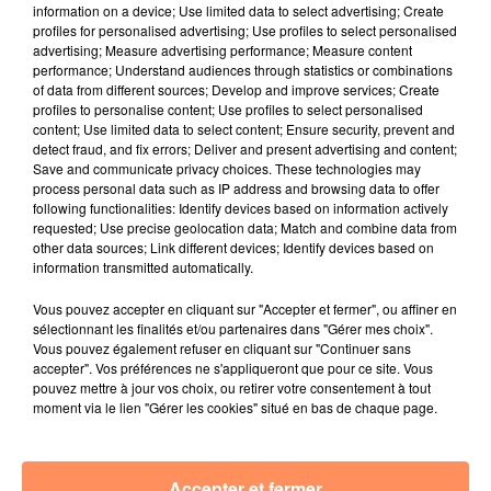
la colère est monté très vite.
information on a device; Use limited data to select advertising; Create
profiles for personalised advertising; Use profiles to select personalised
fil actus
advertising; Measure advertising performance; Measure content
performance; Understand audiences through statistics or combinations
of data from different sources; Develop and improve services; Create
4 juillet 2022
profiles to personalise content; Use profiles to select personalised
Radio Star Live avec Dadju
content; Use limited data to select content; Ensure security, prevent and
detect fraud, and fix errors; Deliver and present advertising and content;
27 juin 2022
Save and communicate privacy choices. These technologies may
Marseille : une application pour mettre en
process personal data such as IP address and browsing data to offer
following functionalities: Identify devices based on information actively
relation extras et...
requested; Use precise geolocation data; Match and combine data from
other data sources; Link different devices; Identify devices based on
27 juin 2022
information transmitted automatically.
Le cocholed pour jouer à la pétanque
jusqu'au bout de la nuit !
Vous pouvez accepter en cliquant sur "Accepter et fermer", ou affiner en
sélectionnant les finalités et/ou partenaires dans "Gérer mes choix".
10 mai 2022
Vous pouvez également refuser en cliquant sur "Continuer sans
Toulon : des quais électrifiés pour 2023 !
accepter". Vos préférences ne s'appliqueront que pour ce site. Vous
pouvez mettre à jour vos choix, ou retirer votre consentement à tout
10 mai 2022
moment via le lien "Gérer les cookies" situé en bas de chaque page.
Cassis organise sa traditionnelle "Fête du vin"
10 mai 2022
Accepter et fermer
Marseille : appel à témoins pour retrouver