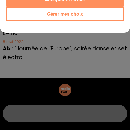
Frédéric Pache
Gérer mes choix
8 mai 2022
Le rappeur marseillais Soprano invité de
E=M6
8 mai 2022
Aix : "Journée de l’Europe", soirée danse et set
électro !