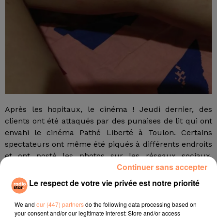
Après les hopitaux, le cinéma ! Jeudi dernier, des
clients ont été attaqués par des punaises de lit qui ont
envahi le cinéma Pathé Liberté à Toulon. Certains
spectateurs ont même été piqués à différents endroits
et ont posté les photos sur les réseaux sociaux,
Continuer sans accepter
rapporte Var Matin.
Le respect de votre vie privée est notre priorité
Au bout de 30 minutes de film, les spectateurs ont
commencé à se gratter et ne tenaient plus en
We and
our (447) partners
do the following data processing based on
place.Beaucoup ont fait cette mauvaise expérience et
your consent and/or our legitimate interest: Store and/or access