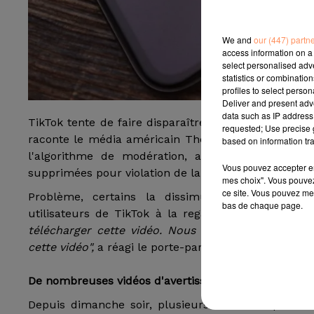
We and
our (447) partn
access information on a 
select personalised ad
statistics or combinatio
profiles to select person
Deliver and present adv
data such as IP address 
TikTok tente de faire disparaître de sa plateform
requested; Use precise g
raconte le média américain The Verge. Les reprodu
based on information tra
l'algorithme de modération, a assuré un porte-p
Vous pouvez accepter en 
supprimées pour violation de la politique sur les con
mes choix". Vous pouvez
ce site. Vous pouvez met
Problème, certains la dissimuleraient volontai
bas de chaque page.
utilisateurs de TikTok à la regarder.
"Nous baniss
télécharger cette vidéo. Nous apprécions que nos
cette vidéo",
a réagi le porte-parole.
De nombreuses vidéos d'avertissement
Depuis dimanche soir, plusieurs créateurs prévie