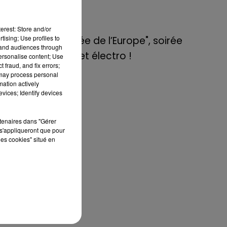
de E=M6
erest: Store and/or
8 mai 2022
tising; Use profiles to
Aix : "Journée de l’Europe", soirée
tand audiences through
danse et set électro !
personalise content; Use
 fraud, and fix errors;
 may process personal
mation actively
eu,
vices; Identify devices
par
et
rtenaires dans "Gérer
s'appliqueront que pour
les cookies" situé en
es
de
re
 un