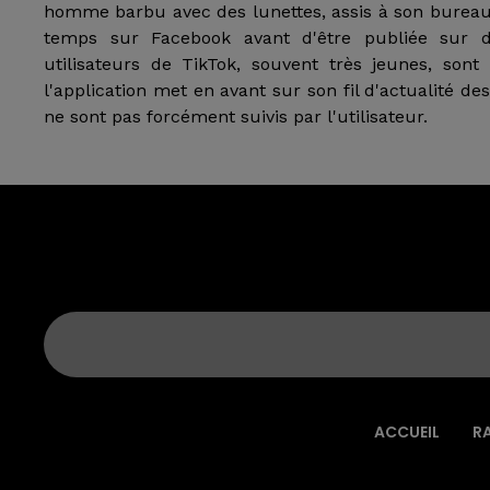
homme barbu avec des lunettes, assis à son bureau.
temps sur Facebook avant d'être publiée sur d'
utilisateurs de TikTok, souvent très jeunes, son
l'application met en avant sur son fil d'actualité d
ne sont pas forcément suivis par l'utilisateur.
ACCUEIL
R