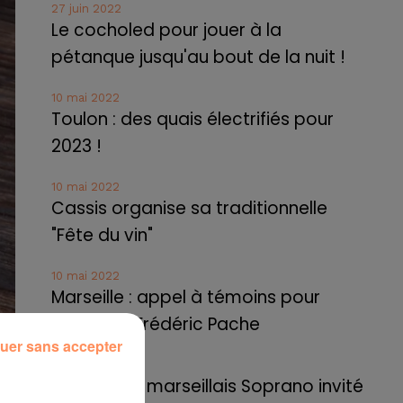
27 juin 2022
Le cocholed pour jouer à la
pétanque jusqu'au bout de la nuit !
10 mai 2022
Toulon : des quais électrifiés pour
2023 !
10 mai 2022
Cassis organise sa traditionnelle
"Fête du vin"
10 mai 2022
Marseille : appel à témoins pour
retrouver Frédéric Pache
uer sans accepter
8 mai 2022
Le rappeur marseillais Soprano invité