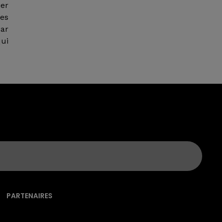
ier
es
ar
qui
PARTENAIRES