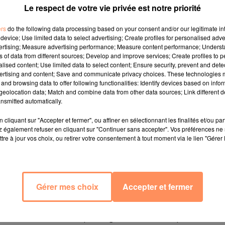
Le respect de votre vie privée est notre priorité
ers
do the following data processing based on your consent and/or our legitimate int
device; Use limited data to select advertising; Create profiles for personalised adver
vertising; Measure advertising performance; Measure content performance; Unders
ns of data from different sources; Develop and improve services; Create profiles to 
alised content; Use limited data to select content; Ensure security, prevent and detect
ertising and content; Save and communicate privacy choices. These technologies
and browsing data to offer following functionalities: Identify devices based on infor
e une vidéo montrant un homme se suicider par arme à f
eolocation data; Match and combine data from other data sources; Link different de
ctions de cette vidéo sont automatiquement détectées 
nsmitted automatically.
arole du réseau social. Elles sont ensuite signalées 
cliquant sur "Accepter et fermer", ou affiner en sélectionnant les finalités et/ou pa
tenus liés au suicide.
 également refuser en cliquant sur "Continuer sans accepter". Vos préférences ne 
tre à jour vos choix, ou retirer votre consentement à tout moment via le lien "Gérer 
rement au milieu d'images inoffensives pour forcer l
ons tous les comptes qui tentent à plusieurs reprises 
 utilisateurs aient mis en garde leur communauté cont
Gérer mes choix
Accepter et fermer
nnent en effet de ne pas regarder la vidéo qui montre