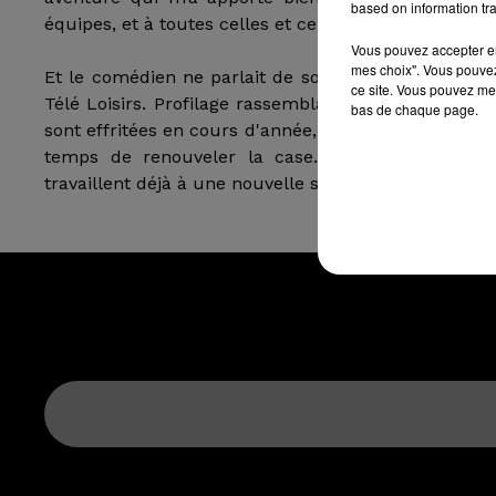
based on information tra
équipes, et à toutes celles et ceux qui ont fait cette a
Vous pouvez accepter en 
mes choix". Vous pouvez
Et le comédien ne parlait de son éventuel départ, m
ce site. Vous pouvez met
Télé Loisirs. Profilage rassemblait encore 5 million
bas de chaque page.
sont effritées en cours d'année, pour tomber autour d
temps de renouveler la case. D'ailleurs, selon no
travaillent déjà à une nouvelle série policières auto