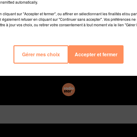
nsmitted automatically.
venture. À très vite".
cliquant sur "Accepter et fermer", ou affiner en sélectionnant les finalités et/ou pa
 également refuser en cliquant sur "Continuer sans accepter". Vos préférences ne 
ais bien de l'arrêt de la fiction, comme TF1 l'a confirm
tre à jour vos choix, ou retirer votre consentement à tout moment via le lien "Gérer 
s de fidèles au début de la saison 10. Mais les audiences
e 3,5. Sans doute cela a-t-il convaincu la chaîne qu'il ét
s confrères de Télé Loisirs, les créatrices de profil
ur des acteurs Claire Keim et Lannick Gautry.
Gérer mes choix
Accepter et fermer