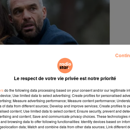
Contin
Le respect de votre vie privée est notre priorité
ers
do the following data processing based on your consent and/or our legitimate int
device; Use limited data to select advertising; Create profiles for personalised adver
vertising; Measure advertising performance; Measure content performance; Unders
ns of data from different sources; Develop and improve services; Create profiles to 
 Celle-ci, qui tournait autour du travail de trois psycholog
alised content; Use limited data to select content; Ensure security, prevent and detect
une 11e saison. C'est le comédien Philippe Bas, alias
ertising and content; Save and communicate privacy choices. These technologies
and browsing data to offer following functionalities: Identify devices based on infor
Twitter : "La page s’est tournée. C’était une très be
eolocation data; Match and combine data from other data sources; Link different de
urais imaginé. Merci, merci, merci… À vous, à toutes 