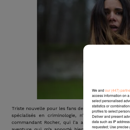
We and
our (447) partn
access information on a 
select personalised ad
statistics or combinatio
Triste nouvelle pour les fans de la série "Profilage".
profiles to select person
spécialisés en criminologie, n'aura pas droit à 
Deliver and present adv
data such as IP address 
commandant Rocher, qui l'a annoncé dimanche sur 
requested; Use precise g
aventure qui m’a apporté bien plus que je ne l’a