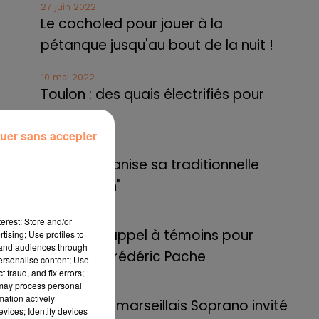
27 juin 2022
Le cocholed pour jouer à la
pétanque jusqu'au bout de la nuit !
10 mai 2022
Toulon : des quais électrifiés pour
2023 !
uer sans accepter
10 mai 2022
Cassis organise sa traditionnelle
"Fête du vin"
10 mai 2022
erest: Store and/or
Marseille : appel à témoins pour
tising; Use profiles to
tand audiences through
retrouver Frédéric Pache
personalise content; Use
ues
 fraud, and fix errors;
 le
 may process personal
8 mai 2022
mation actively
lle
Le rappeur marseillais Soprano invité
vices; Identify devices
les