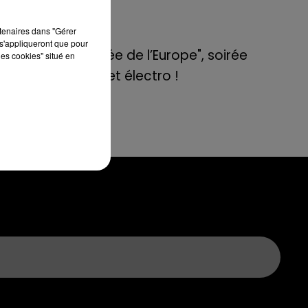
de E=M6
rtenaires dans "Gérer
8 mai 2022
s'appliqueront que pour
é à
Aix : "Journée de l’Europe", soirée
les cookies" situé en
 se
danse et set électro !
ait
age