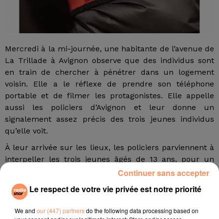
Mercredi à la mi-journée, une habitante de l’avenue de
La Trillade à Avignon observe que des individus sont
en train de chercher à pénétrer dans un logement
voisin. Elle a le réflexe de prendre son téléphone
portable et de filmer les protagonistes. Elle appelle
aussi les policiers d’Avignon et leur donne un
signalement assez précis des trois jeunes individus
qu’elle voit.
À leur arrivée sur les lieux, les policiers parviennent à
interpeller les trois jeunes âgés de 13 ans, pour un
garçon et une fille, et de 16 ans pour un autre garçon.
Continuer sans accepter
La jeune fille avait sur elle un tournevis et reconnaît
Le respect de votre vie privée est notre priorité
avoir forcé la fenêtre. Un autre reconnaît avoir fait le
guet. La victime est venue déposer plainte et la vidéo
We and
our (447) partners
do the following data processing based on
fournie par la voisine a permis de corroborer les