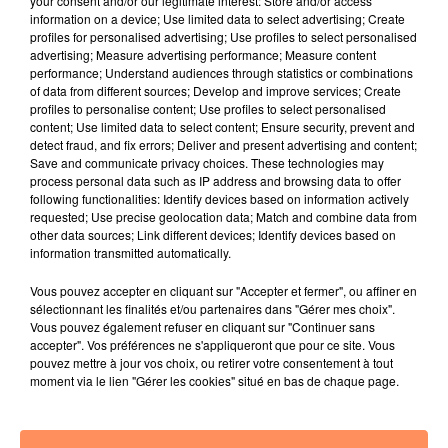
your consent and/or our legitimate interest: Store and/or access
information on a device; Use limited data to select advertising; Create
éléments recueillis par les policiers.
profiles for personalised advertising; Use profiles to select personalised
fil actus
advertising; Measure advertising performance; Measure content
performance; Understand audiences through statistics or combinations
of data from different sources; Develop and improve services; Create
profiles to personalise content; Use profiles to select personalised
4 juillet 2022
content; Use limited data to select content; Ensure security, prevent and
Radio Star Live avec Dadju
detect fraud, and fix errors; Deliver and present advertising and content;
Save and communicate privacy choices. These technologies may
27 juin 2022
process personal data such as IP address and browsing data to offer
Marseille : une application pour mettre en
following functionalities: Identify devices based on information actively
relation extras et...
requested; Use precise geolocation data; Match and combine data from
other data sources; Link different devices; Identify devices based on
27 juin 2022
information transmitted automatically.
Le cocholed pour jouer à la pétanque
Vous pouvez accepter en cliquant sur "Accepter et fermer", ou affiner en
jusqu'au bout de la nuit !
sélectionnant les finalités et/ou partenaires dans "Gérer mes choix".
Vous pouvez également refuser en cliquant sur "Continuer sans
10 mai 2022
accepter". Vos préférences ne s'appliqueront que pour ce site. Vous
Toulon : des quais électrifiés pour 2023 !
pouvez mettre à jour vos choix, ou retirer votre consentement à tout
moment via le lien "Gérer les cookies" situé en bas de chaque page.
10 mai 2022
Cassis organise sa traditionnelle "Fête du vin"
10 mai 2022