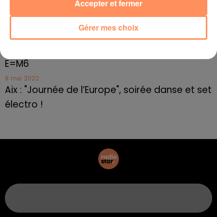
Accepter et fermer
Marseille : appel à témoins pour retrouver
Frédéric Pache
Gérer mes choix
8 mai 2022
Le rappeur marseillais Soprano invité de
E=M6
8 mai 2022
Aix : "Journée de l’Europe", soirée danse et set
électro !