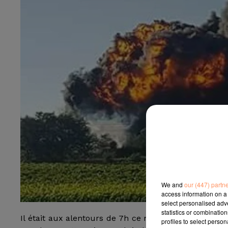
We and
our (447) partn
access information on a 
select personalised ad
statistics or combinatio
Il était aux alentours de 7h ce matin, lorqu'un feu
profiles to select person