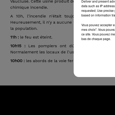
Vaucluse. Cette usine produit de la résine. De gros
Deliver and present adv
data such as IP address 
chimique incendie.
requested; Use precise g
based on information tra
A 10h, l'incendie n'était toujours pas maitrisé
Heureusement, il n'y a aucune victime. Par ailleurs,
Vous pouvez accepter en 
la population.
mes choix". Vous pouvez
ce site. Vous pouvez met
11h :
le feu est éteint.
bas de chaque page.
10h15 :
Les pompiers ont dû utiliser de la mou
Normalement les locaux de l'usine Mader, spécialisée
10h00
:
les abords de la voie ferrée ont été sécurisés