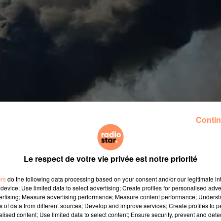
Contin
Le respect de votre vie privée est notre priorité
ers
do the following data processing based on your consent and/or our legitimate int
device; Use limited data to select advertising; Create profiles for personalised adver
vertising; Measure advertising performance; Measure content performance; Unders
ns of data from different sources; Develop and improve services; Create profiles to 
 s'est déclanché dans l'usine Mader près de Sorgues dans
alised content; Use limited data to select content; Ensure security, prevent and detect