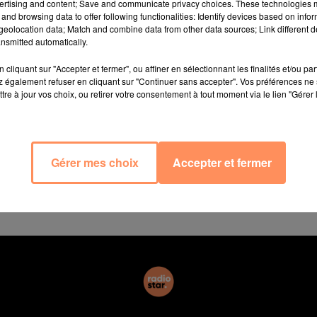
 moyens ont été dépêchés sur place dont le groupe spécial
ertising and content; Save and communicate privacy choices. These technologies
and browsing data to offer following functionalities: Identify devices based on infor
eolocation data; Match and combine data from other data sources; Link different de
nsmitted automatically.
 et la colonne de fumée était visible à des kilomètre
 d'après les pompiers du 84 il n'y aurait pas de danger p
cliquant sur "Accepter et fermer", ou affiner en sélectionnant les finalités et/ou pa
 également refuser en cliquant sur "Continuer sans accepter". Vos préférences ne 
tre à jour vos choix, ou retirer votre consentement à tout moment via le lien "Gérer 
sse polyvalente. Les flammes ont quasiment dispar
 dans la fabrication de résines, sont sauvés.
Gérer mes choix
Accepter et fermer
 pour éviter tout risque de propagation.
E