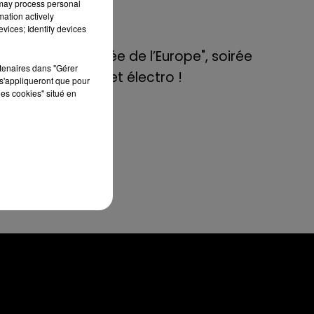
isé
 may process personal
de E=M6
mation actively
vices; Identify devices
8 mai 2022
s.
Aix : "Journée de l’Europe", soirée
our
rtenaires dans "Gérer
danse et set électro !
s'appliqueront que pour
les cookies" situé en
u.
.F.