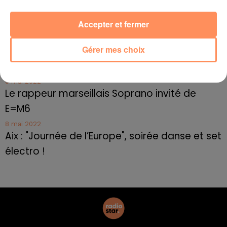
10 mai 2022
Cassis organise sa traditionnelle "Fête du vin"
Accepter et fermer
10 mai 2022
Gérer mes choix
Marseille : appel à témoins pour retrouver
Frédéric Pache
8 mai 2022
Le rappeur marseillais Soprano invité de
E=M6
8 mai 2022
Aix : "Journée de l’Europe", soirée danse et set
électro !