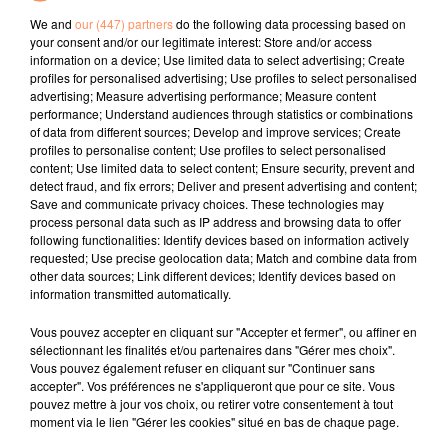
fermé de proches. En vieillissant, nous avons
We and
our (447) partners
do the following data processing based on
également moins de patience et avons tendance à
your consent and/or our legitimate interest: Store and/or access
vouloir éviter au maximum les désagréments qui
information on a device; Use limited data to select advertising; Create
profiles for personalised advertising; Use profiles to select personalised
pourraient venir perturber notre quotidien, ce qui
advertising; Measure advertising performance; Measure content
explique cette envie de côtoyer moins d'individus.
performance; Understand audiences through statistics or combinations
fil actus
of data from different sources; Develop and improve services; Create
profiles to personalise content; Use profiles to select personalised
content; Use limited data to select content; Ensure security, prevent and
detect fraud, and fix errors; Deliver and present advertising and content;
4 juillet 2022
Save and communicate privacy choices. These technologies may
Radio Star Live avec Dadju
process personal data such as IP address and browsing data to offer
following functionalities: Identify devices based on information actively
27 juin 2022
requested; Use precise geolocation data; Match and combine data from
Marseille : une application pour mettre en
other data sources; Link different devices; Identify devices based on
information transmitted automatically.
relation extras et...
Vous pouvez accepter en cliquant sur "Accepter et fermer", ou affiner en
27 juin 2022
sélectionnant les finalités et/ou partenaires dans "Gérer mes choix".
Le cocholed pour jouer à la pétanque
Vous pouvez également refuser en cliquant sur "Continuer sans
jusqu'au bout de la nuit !
accepter". Vos préférences ne s'appliqueront que pour ce site. Vous
pouvez mettre à jour vos choix, ou retirer votre consentement à tout
10 mai 2022
moment via le lien "Gérer les cookies" situé en bas de chaque page.
Toulon : des quais électrifiés pour 2023 !