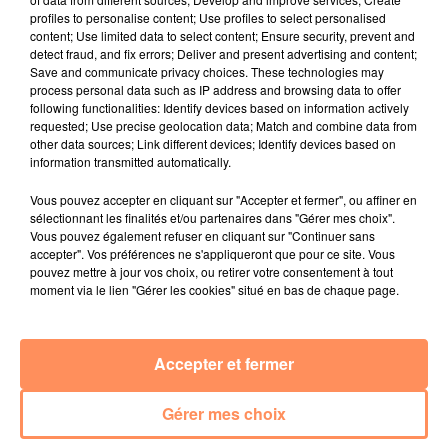
Marseille : une application pour mettre en
profiles to personalise content; Use profiles to select personalised
relation extras et...
content; Use limited data to select content; Ensure security, prevent and
detect fraud, and fix errors; Deliver and present advertising and content;
27 juin 2022
Save and communicate privacy choices. These technologies may
Le cocholed pour jouer à la pétanque
process personal data such as IP address and browsing data to offer
following functionalities: Identify devices based on information actively
jusqu'au bout de la nuit !
requested; Use precise geolocation data; Match and combine data from
other data sources; Link different devices; Identify devices based on
10 mai 2022
information transmitted automatically.
Toulon : des quais électrifiés pour 2023 !
Vous pouvez accepter en cliquant sur "Accepter et fermer", ou affiner en
10 mai 2022
sélectionnant les finalités et/ou partenaires dans "Gérer mes choix".
Cassis organise sa traditionnelle "Fête du vin"
Vous pouvez également refuser en cliquant sur "Continuer sans
accepter". Vos préférences ne s'appliqueront que pour ce site. Vous
10 mai 2022
pouvez mettre à jour vos choix, ou retirer votre consentement à tout
Marseille : appel à témoins pour retrouver
moment via le lien "Gérer les cookies" situé en bas de chaque page.
Frédéric Pache
8 mai 2022
Accepter et fermer
Le rappeur marseillais Soprano invité de
E=M6
Gérer mes choix
8 mai 2022