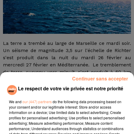
La terre a trembé au large de Marseille ce mardi soir.
Un séisme de magnitude 3,5 sur l'échelle de Richter
s'est produit dans la nuit du mardi 26 février au
mercredi 27 février en Méditerranée. Le tremblement
de terre, survenu vers minuit, s'est produit à 60 km
Continuer sans accepter
environ de Marseille (Bouches-du-Rhône), détaille le
RéNass, le réseau national de surveillance sismique.
Le respect de votre vie privée est notre priorité
fil actus
We and
our (447) partners
do the following data processing based on
your consent and/or our legitimate interest: Store and/or access
information on a device; Use limited data to select advertising; Create
4 juillet 2022
profiles for personalised advertising; Use profiles to select personalised
Radio Star Live avec Dadju
advertising; Measure advertising performance; Measure content
performance; Understand audiences through statistics or combinations
27 juin 2022
of data from different sources; Develop and improve services; Create