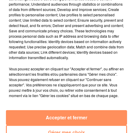
Radio Star Live avec Dadju
performance; Understand audiences through statistics or combinations
of data from different sources; Develop and improve services; Create
27 juin 2022
profiles to personalise content; Use profiles to select personalised
Marseille : une application pour mettre en
content; Use limited data to select content; Ensure security, prevent and
detect fraud, and fix errors; Deliver and present advertising and content;
relation extras et...
Save and communicate privacy choices. These technologies may
process personal data such as IP address and browsing data to offer
27 juin 2022
following functionalities: Identify devices based on information actively
Le cocholed pour jouer à la pétanque
requested; Use precise geolocation data; Match and combine data from
other data sources; Link different devices; Identify devices based on
jusqu'au bout de la nuit !
information transmitted automatically.
10 mai 2022
Vous pouvez accepter en cliquant sur "Accepter et fermer", ou affiner en
Toulon : des quais électrifiés pour 2023 !
sélectionnant les finalités et/ou partenaires dans "Gérer mes choix".
Vous pouvez également refuser en cliquant sur "Continuer sans
10 mai 2022
accepter". Vos préférences ne s'appliqueront que pour ce site. Vous
Cassis organise sa traditionnelle "Fête du vin"
pouvez mettre à jour vos choix, ou retirer votre consentement à tout
moment via le lien "Gérer les cookies" situé en bas de chaque page.
10 mai 2022
Marseille : appel à témoins pour retrouver
Frédéric Pache
Accepter et fermer
8 mai 2022
Le rappeur marseillais Soprano invité de
Gérer mes choix