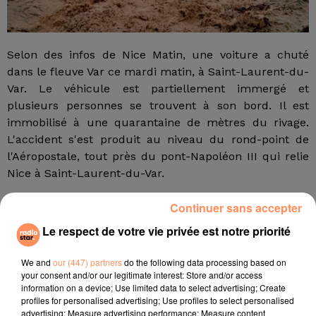
Selon des infos de Nice Matin, une voiture a chuté
dans le fleuve Var ce mardi matin, à Saint-Laurent-du-
Var. Le véhicule est partiellement immergé et
plusieurs personnes se trouvent à son bord. Il est
immobilisé à une quarantaine de mètres du rivage.
L'accident s'est produit au niveau du rond-point de
l'Aéropostale, tout près du pont-Napoléon III qui relie
Nice à Saint-Laurent-du-Var.
Quarante sapeurs-pompiers, dont des plongeurs, sont
Continuer sans accepter
engagés dans l'opération de sauvetage. Leur
Le respect de votre vie privée est notre priorité
intervention est appuyée par l'hélicoptère de la
Sécurité civile.
We and
our (447) partners
do the following data processing based on
fil actus
your consent and/or our legitimate interest: Store and/or access
information on a device; Use limited data to select advertising; Create
profiles for personalised advertising; Use profiles to select personalised
4 juillet 2022
advertising; Measure advertising performance; Measure content