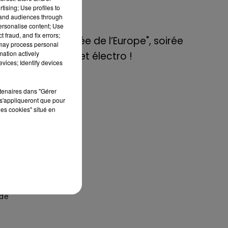
de E=M6
tising; Use profiles to
tand audiences through
personalise content; Use
8 mai 2022
 fraud, and fix errors;
Aix : "Journée de l’Europe", soirée
 may process personal
 la
mation actively
danse et set électro !
vices; Identify devices
une
est
 la
rtenaires dans "Gérer
s'appliqueront que pour
les cookies" situé en
nne
ent
era
ité
ime
 de