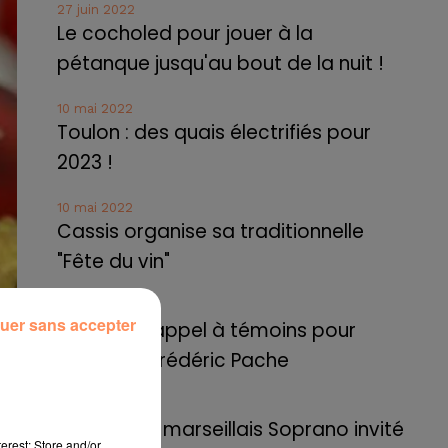
27 juin 2022
Le cocholed pour jouer à la
pétanque jusqu'au bout de la nuit !
10 mai 2022
Toulon : des quais électrifiés pour
2023 !
10 mai 2022
Cassis organise sa traditionnelle
"Fête du vin"
10 mai 2022
uer sans accepter
Marseille : appel à témoins pour
retrouver Frédéric Pache
8 mai 2022
Le rappeur marseillais Soprano invité
erest: Store and/or