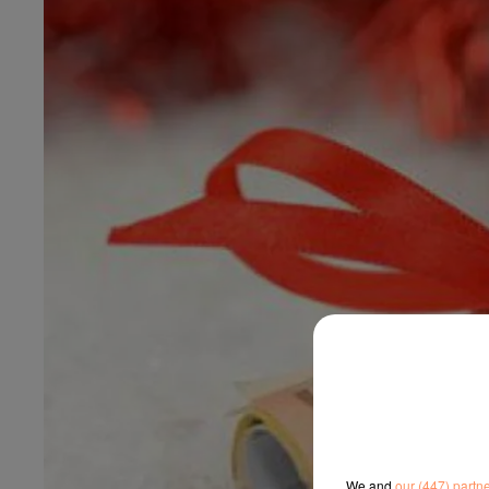
We and
our (447) partn