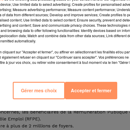
device; Use limited data to select advertising; Create profiles for personalised adver
vertising; Measure advertising performance; Measure content performance; Unders
ns of data from different sources; Develop and improve services; Create profiles to 
alised content; Use limited data to select content; Ensure security, prevent and detect
ertising and content; Save and communicate privacy choices. These technologies
cié de ce coup de pouce en 2020. Versée par Pôle Emploi,
and browsing data to offer following functionalities: Identify devices based on infor
eolocation data; Match and combine data from other data sources; Link different de
 Sociale Agricole (MSA) depuis 1998, la prime de Noël est 
nsmitted automatically.
et les familles les plus précaires. Aucune démarche n’
endra le 15 décembre pour les bénéficiaires de la CAF et
cliquant sur "Accepter et fermer", ou affiner en sélectionnant les finalités et/ou pa
 également refuser en cliquant sur "Continuer sans accepter". Vos préférences ne 
tre à jour vos choix, ou retirer votre consentement à tout moment via le lien "Gérer 
e de Noël varie selon la taille du foyer. Ainsi, une perso
c quatre enfants touchera 442,10 euros (auxquels s’ajout
 chômeurs en fin de droits, cette aide financière s’élèv
Gérer mes choix
Accepter et fermer
erçu en novembre ou en décembre, le Revenu de solidar
ASS) l’Allocation équivalent retraite (AER) ou alors la pr
 concernés, les bénéficiaires de la Rémunération Publique
ôle Emploi (RFPE).
re à plus de 2 millions de foyers.