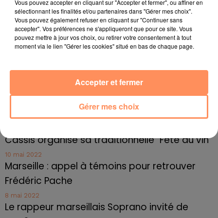
Vous pouvez accepter en cliquant sur "Accepter et fermer", ou affiner en
Radio Star Live avec Dadju
sélectionnant les finalités et/ou partenaires dans "Gérer mes choix".
Vous pouvez également refuser en cliquant sur "Continuer sans
27 juin 2022
accepter". Vos préférences ne s'appliqueront que pour ce site. Vous
Marseille : une application pour mettre en
pouvez mettre à jour vos choix, ou retirer votre consentement à tout
relation extras et...
moment via le lien "Gérer les cookies" situé en bas de chaque page.
27 juin 2022
Le cocholed pour jouer à la pétanque
Accepter et fermer
jusqu'au bout de la nuit !
10 mai 2022
Gérer mes choix
Toulon : des quais électrifiés pour 2023 !
10 mai 2022
Cassis organise sa traditionnelle "Fête du vin"
10 mai 2022
Marseille : appel à témoins pour retrouver
Frédéric Pache
8 mai 2022
Le rappeur marseillais Soprano invité de