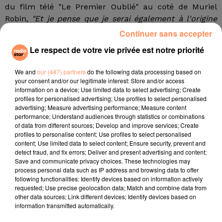
du film télé "Le Premier Oublié" au coté de Muriel
Robin,
"Et je pense que je serai également à l'origine
du prochain".
Matt se soucie des messages qu'il envoie
Continuer sans accepter
à son public et particulièrement aux plus jeunes
"Les
Le respect de votre vie privée est notre priorité
enfants passent leur temps à regarder des vidéos qui
se moquent des autres. C'est important de leur
We and
our (447) partners
do the following data processing based on
apporter un autre discours. Je le ferai avec mon fils
your consent and/or our legitimate interest: Store and/or access
information on a device; Use limited data to select advertising; Create
Isaiah."
profiles for personalised advertising; Use profiles to select personalised
La star a accompagné sa compagne, Christina Milian,
advertising; Measure advertising performance; Measure content
performance; Understand audiences through statistics or combinations
sur le tournage de son nouveau film pour Netflix,
of data from different sources; Develop and improve services; Create
l'occasion peut-etre pour lui de s'intéressé aux
profiles to personalise content; Use profiles to select personalised
comédies, en attendant que les salles de spectacles
content; Use limited data to select content; Ensure security, prevent and
detect fraud, and fix errors; Deliver and present advertising and content;
ouvrent à nouveau ? Oui, mais à une condition !
Save and communicate privacy choices. These technologies may
process personal data such as IP address and browsing data to offer
(Entretien accordé à Télé Star)
following functionalities: Identify devices based on information actively
fil actus
requested; Use precise geolocation data; Match and combine data from
other data sources; Link different devices; Identify devices based on
information transmitted automatically.
4 juillet 2022