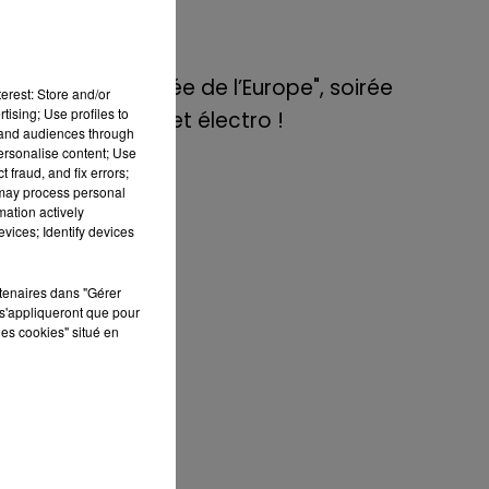
de E=M6
 de
8 mai 2022
ort
Aix : "Journée de l’Europe", soirée
erest: Store and/or
bre
tising; Use profiles to
danse et set électro !
tand audiences through
personalise content; Use
 fraud, and fix errors;
 may process personal
 en
mation actively
ire
vices; Identify devices
nds
et
rtenaires dans "Gérer
s'appliqueront que pour
les cookies" situé en
les
 de
 un