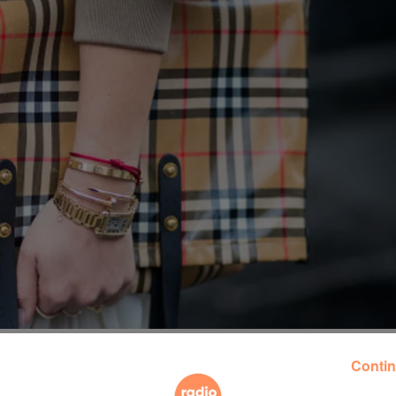
ntrefaçon, Burberry a brûlé, pour la seule année 2017, p
Contin
ues.