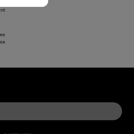
, a
ent
ses
sa