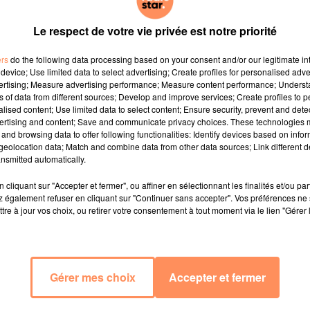
Le respect de votre vie privée est notre priorité
 l'an passé des vêtements et cosmétiques d'une valeur
ns d'euros) pour protéger sa marque, d'après son rapp
ers
do the following data processing based on your consent and/or our legitimate int
n fumée d'environ 20000 des trenchs iconiques de la célè
device; Use limited data to select advertising; Create profiles for personalised adver
rapport à il y a deux ans.
vertising; Measure advertising performance; Measure content performance; Unders
ns of data from different sources; Develop and improve services; Create profiles to 
alised content; Use limited data to select content; Ensure security, prevent and detect
ertising and content; Save and communicate privacy choices. These technologies
lions d'euros) de cosmétiques et parfums ont été détruits
and browsing data to offer following functionalities: Identify devices based on infor
sion de sa licence beauté au groupe américain Coty. Détru
eolocation data; Match and combine data from other data sources; Link different de
nsmitted automatically.
 destruction de produits est répandue tant parmi les gra
nt une façon de protéger la propriété intellectuelle 
cliquant sur "Accepter et fermer", ou affiner en sélectionnant les finalités et/ou pa
s au lieu de les écouler à bas prix.
 également refuser en cliquant sur "Continuer sans accepter". Vos préférences ne 
tre à jour vos choix, ou retirer votre consentement à tout moment via le lien "Gérer 
vailler "avec des entreprises spécialisées qui sont capab
. "Quand on est obligé de détruire des produits, on le fait
Gérer mes choix
Accepter et fermer
moyens de réduire et revaloriser nos déchets", a assuré