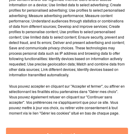
tout le monde l'applique", insiste l'académie.
information on a device; Use limited data to select advertising; Create
profiles for personalised advertising; Use profiles to select personalised
Privilégier le masque en tissu
advertising; Measure advertising performance; Measure content
performance; Understand audiences through statistics or combinations
Alors qu'"une pléthore d'affirmations souvent
of data from different sources; Develop and improve services; Create
contradictoires entretient la confusion générale", elle
profiles to personalise content; Use profiles to select personalised
recommande "que l'obligation du port du masque,
content; Use limited data to select content; Ensure security, prevent and
detect fraud, and fix errors; Deliver and present advertising and content;
systématiquement associée aux mesures de
Save and communicate privacy choices. These technologies may
distanciation, soit instaurée dans tous les lieux
process personal data such as IP address and browsing data to offer
publics, clos et ouverts, selon des règles faciles à
following functionalities: Identify devices based on information actively
requested; Use precise geolocation data; Match and combine data from
comprendre, à appliquer et à contrôler" et "qu'une
other data sources; Link different devices; Identify devices based on
information claire et simplifiée sur l'usage des
information transmitted automatically.
masques soit largement diffusée".
Vous pouvez accepter en cliquant sur "Accepter et fermer", ou affiner en
Comme le Haut conseil de la santé publique (HCSP),
sélectionnant les finalités et/ou partenaires dans "Gérer mes choix".
l'académie estime aussi que les masques grand public
Vous pouvez également refuser en cliquant sur "Continuer sans
accepter". Vos préférences ne s'appliqueront que pour ce site. Vous
réutilisables doivent être privilégiés dans l'espace
pouvez mettre à jour vos choix, ou retirer votre consentement à tout
public, "pour d'évidentes raisons économiques et
moment via le lien "Gérer les cookies" situé en bas de chaque page.
écologiques". Elle recommande de réserver les
masques jetables, dits "chirurgicaux", pour les
"activités de soins" et "les personnes malades ou en