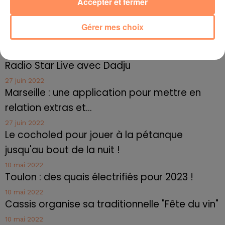
Accepter et fermer
isolement".
fil actus
Gérer mes choix
4 juillet 2022
Radio Star Live avec Dadju
27 juin 2022
Marseille : une application pour mettre en
relation extras et...
27 juin 2022
Le cocholed pour jouer à la pétanque
jusqu'au bout de la nuit !
10 mai 2022
Toulon : des quais électrifiés pour 2023 !
10 mai 2022
Cassis organise sa traditionnelle "Fête du vin"
10 mai 2022