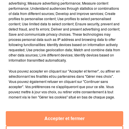
advertising; Measure advertising performance; Measure content
du tout avec une situation de crise",
comme celle que
performance; Understand audiences through statistics or combinations
traversent les pays touchés par la pandémie de covid-
of data from different sources; Develop and improve services; Create
profiles to personalise content; Use profiles to select personalised
19. Pour lui, en ces temps de crise, les conseillers ne
content; Use limited data to select content; Ensure security, prevent and
doivent pas être les mêmes.
"Les gens qui décident ne
detect fraud, and fix errors; Deliver and present advertising and content;
peuvent pas être les mêmes, parce que la question est
Save and communicate privacy choices. These technologies may
process personal data such as IP address and browsing data to offer
d'une autre nature : réagir vite, en prenant des
following functionalities: Identify devices based on information actively
décisions rapides".
requested; Use precise geolocation data; Match and combine data from
other data sources; Link different devices; Identify devices based on
information transmitted automatically.
Et le professeur en microbiologie d'asséner :
"C'est un
temps de crise. C'est comme la guerre et la paix. Vous
Vous pouvez accepter en cliquant sur "Accepter et fermer", ou affiner en
ne pouvez pas avoir les mêmes qui dirigent les choses
sélectionnant les finalités et/ou partenaires dans "Gérer mes choix".
Vous pouvez également refuser en cliquant sur "Continuer sans
et qui prennent les décisions dans les deux situations.
accepter". Vos préférences ne s'appliqueront que pour ce site. Vous
[…] Quand la guerre sera finie, vous commencerez à
pouvez mettre à jour vos choix, ou retirer votre consentement à tout
faire des propositions thérapeutiques. Et ça n'est pas
moment via le lien "Gérer les cookies" situé en bas de chaque page.
tenable."
Accepter et fermer
fil actus