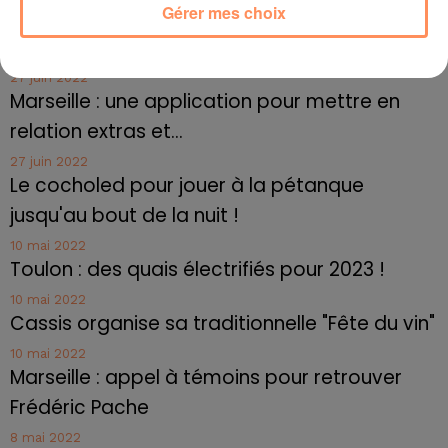
Gérer mes choix
4 juillet 2022
Radio Star Live avec Dadju
27 juin 2022
Marseille : une application pour mettre en
relation extras et...
27 juin 2022
Le cocholed pour jouer à la pétanque
jusqu'au bout de la nuit !
10 mai 2022
Toulon : des quais électrifiés pour 2023 !
10 mai 2022
Cassis organise sa traditionnelle "Fête du vin"
10 mai 2022
Marseille : appel à témoins pour retrouver
Frédéric Pache
8 mai 2022