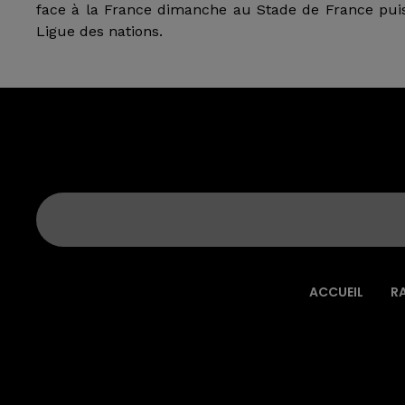
face à la France dimanche au Stade de France puis
Ligue des nations.
ACCUEIL
R