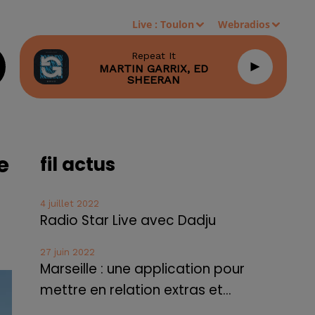
Live :
Toulon
Webradios
Repeat It
MARTIN GARRIX, ED
SHEERAN
e
fil actus
4 juillet 2022
Radio Star Live avec Dadju
27 juin 2022
Marseille : une application pour
mettre en relation extras et...