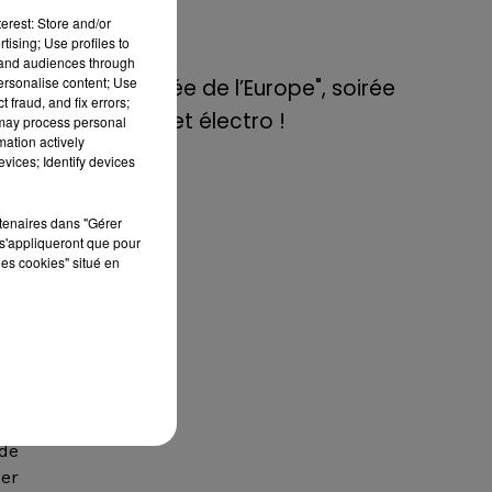
de E=M6
erest: Store and/or
tising; Use profiles to
tand audiences through
8 mai 2022
personalise content; Use
Aix : "Journée de l’Europe", soirée
 de
 fraud, and fix errors;
danse et set électro !
 may process personal
té
mation actively
ité
vices; Identify devices
nt
our
rtenaires dans "Gérer
s'appliqueront que pour
les cookies" situé en
ent
ars
et
 de
uer