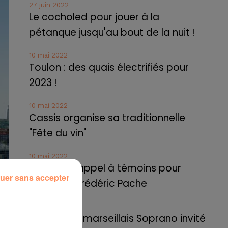
27 juin 2022
Le cocholed pour jouer à la
pétanque jusqu'au bout de la nuit !
10 mai 2022
Toulon : des quais électrifiés pour
2023 !
10 mai 2022
Cassis organise sa traditionnelle
"Fête du vin"
10 mai 2022
Marseille : appel à témoins pour
uer sans accepter
retrouver Frédéric Pache
8 mai 2022
Le rappeur marseillais Soprano invité