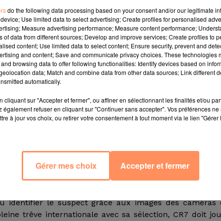
ers
do the following data processing based on your consent and/or our legitimate int
device; Use limited data to select advertising; Create profiles for personalised adver
vertising; Measure advertising performance; Measure content performance; Unders
ns of data from different sources; Develop and improve services; Create profiles to 
 d'or Cristiano Ronaldo à Funchal, sur son île natale
alised content; Use limited data to select content; Ensure security, prevent and detect
ertising and content; Save and communicate privacy choices. These technologies
ipel portugais.
"L'appartement de Cristiano Ronaldo a é
and browsing data to offer following functionalities: Identify devices based on infor
autres précisions un porte-parole de la police de sécur
eolocation data; Match and combine data from other data sources; Link different de
 déjà connu des services de police qui le recherchaie
nsmitted automatically.
porte du garage lors d'une opération de maintenance p
cliquant sur "Accepter et fermer", ou affiner en sélectionnant les finalités et/ou pa
cias, quotidien de Madère.
 également refuser en cliquant sur "Continuer sans accepter". Vos préférences ne 
tre à jour vos choix, ou retirer votre consentement à tout moment via le lien "Gérer 
aise se trouve au dernier étage d'un immeuble où résid
ille y avaient séjourné pendant plusieurs semaines en m
ses coéquipiers de la Juventus Turin.
Gérer mes choix
Accepter et fermer
e transforme pas ses hôtels en hôpitaux
igné du joueur de 35 ans, estimé à quelque 200 euros 
pu identifier le suspect grâce aux images des caméras
pleine trêve internationale avec sa sélection, CR7 doit jo