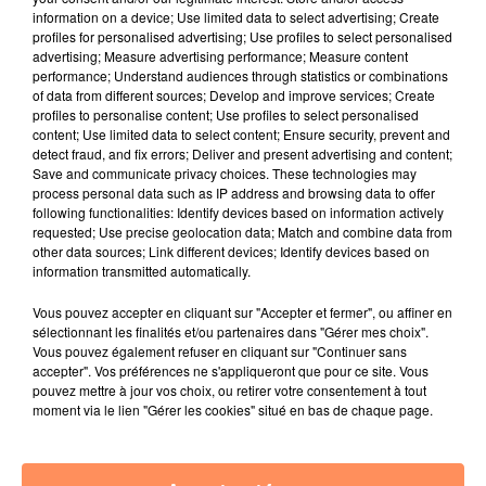
information on a device; Use limited data to select advertising; Create
E.F.
profiles for personalised advertising; Use profiles to select personalised
fil actus
advertising; Measure advertising performance; Measure content
performance; Understand audiences through statistics or combinations
of data from different sources; Develop and improve services; Create
profiles to personalise content; Use profiles to select personalised
4 juillet 2022
content; Use limited data to select content; Ensure security, prevent and
Radio Star Live avec Dadju
detect fraud, and fix errors; Deliver and present advertising and content;
Save and communicate privacy choices. These technologies may
27 juin 2022
process personal data such as IP address and browsing data to offer
Marseille : une application pour mettre en
following functionalities: Identify devices based on information actively
relation extras et...
requested; Use precise geolocation data; Match and combine data from
other data sources; Link different devices; Identify devices based on
27 juin 2022
information transmitted automatically.
Le cocholed pour jouer à la pétanque
Vous pouvez accepter en cliquant sur "Accepter et fermer", ou affiner en
jusqu'au bout de la nuit !
sélectionnant les finalités et/ou partenaires dans "Gérer mes choix".
Vous pouvez également refuser en cliquant sur "Continuer sans
10 mai 2022
accepter". Vos préférences ne s'appliqueront que pour ce site. Vous
Toulon : des quais électrifiés pour 2023 !
pouvez mettre à jour vos choix, ou retirer votre consentement à tout
moment via le lien "Gérer les cookies" situé en bas de chaque page.
10 mai 2022
Cassis organise sa traditionnelle "Fête du vin"
10 mai 2022