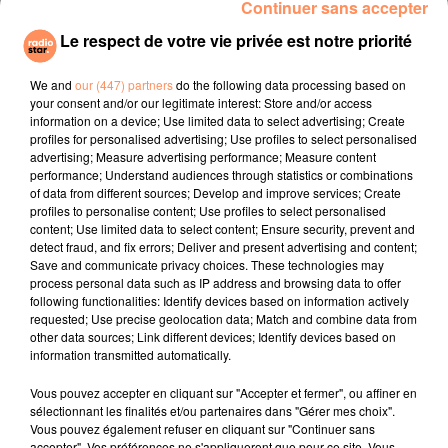
Continuer sans accepter
gratuité des transports en commun ou pris des
mesures tarifaires incitatives et encourage chacune à
Le respect de votre vie privée est notre priorité
le faire.
We and
our (447) partners
do the following data processing based on
Elle rappelle que les brûlages à l’air libre des déchets
your consent and/or our legitimate interest: Store and/or access
verts – y compris dans des incinérateurs sont interdits.
information on a device; Use limited data to select advertising; Create
profiles for personalised advertising; Use profiles to select personalised
L’efficacité de ces mesures repose, outre sur des
advertising; Measure advertising performance; Measure content
contrôles par les forces de l’ordre, sur l’engagement et
performance; Understand audiences through statistics or combinations
le civisme de chacun.
of data from different sources; Develop and improve services; Create
profiles to personalise content; Use profiles to select personalised
E.F.
content; Use limited data to select content; Ensure security, prevent and
detect fraud, and fix errors; Deliver and present advertising and content;
fil actus
Save and communicate privacy choices. These technologies may
process personal data such as IP address and browsing data to offer
following functionalities: Identify devices based on information actively
4 juillet 2022
requested; Use precise geolocation data; Match and combine data from
Radio Star Live avec Dadju
other data sources; Link different devices; Identify devices based on
information transmitted automatically.
27 juin 2022
Marseille : une application pour mettre en
Vous pouvez accepter en cliquant sur "Accepter et fermer", ou affiner en
sélectionnant les finalités et/ou partenaires dans "Gérer mes choix".
relation extras et...
Vous pouvez également refuser en cliquant sur "Continuer sans
accepter". Vos préférences ne s'appliqueront que pour ce site. Vous