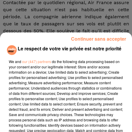
Contactée par le quotidien régional, Air France assure
que cette situation n'est pas habituelle en cette
période. La compagnie aérienne indique également
que le taux de passagers sur ses vols est plutôt en
dessous des 50%. Elle soulève le fait qu'il est difficile
de prévoir le remplissage des vols car de nombreux
Continuer sans accepter
passagers n'honorent pas leurs réservations. Air
Le respect de votre vie privée est notre priorité
France assure avoir mis en place des mesures
destinées à favoriser la distanciation sociale au sol
We and
our (447) partners
do the following data processing based on
comme en vol en munissant par exemple ses
your consent and/or our legitimate interest: Store and/or access
information on a device; Use limited data to select advertising; Create
équipages de masques et de gants ou en ne proposant
profiles for personalised advertising; Use profiles to select personalised
plus les services de boisson et de restauration à bord.
advertising; Measure advertising performance; Measure content
performance; Understand audiences through statistics or combinations
Avant chaque départ, tous les avions font également
of data from different sources; Develop and improve services; Create
l'objet d'un nettoyage complet et d'une désinfection et
profiles to personalise content; Use profiles to select personalised
content; Use limited data to select content; Ensure security, prevent and
Air France assure à La Provence que l'air respiré dans
detect fraud, and fix errors; Deliver and present advertising and content;
l'avion est presque celui que l'on trouve dans un bloc
Save and communicate privacy choices. These technologies may
opératoire : il y est renouvelé toutes les trois minutes
process personal data such as IP address and browsing data to offer
following functionalities: Identify devices based on information actively
et le système de recyclage est équipé de filtres
requested; Use precise geolocation data; Match and combine data from