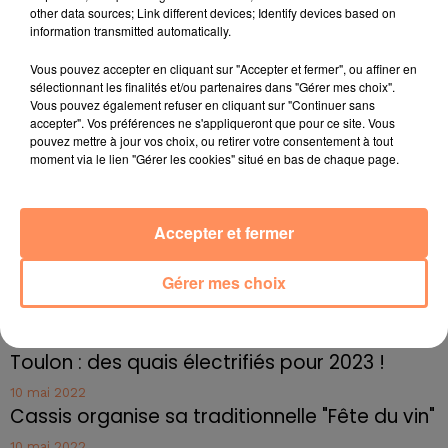
spéciaux utilisés dans les blocs opératoires, capables
other data sources; Link different devices; Identify devices based on
de filtrer la quasi-totalité des virus.
information transmitted automatically.
fil actus
Vous pouvez accepter en cliquant sur "Accepter et fermer", ou affiner en
sélectionnant les finalités et/ou partenaires dans "Gérer mes choix".
Vous pouvez également refuser en cliquant sur "Continuer sans
4 juillet 2022
accepter". Vos préférences ne s'appliqueront que pour ce site. Vous
Radio Star Live avec Dadju
pouvez mettre à jour vos choix, ou retirer votre consentement à tout
moment via le lien "Gérer les cookies" situé en bas de chaque page.
27 juin 2022
Marseille : une application pour mettre en
relation extras et...
Accepter et fermer
27 juin 2022
Le cocholed pour jouer à la pétanque
Gérer mes choix
jusqu'au bout de la nuit !
10 mai 2022
Toulon : des quais électrifiés pour 2023 !
10 mai 2022
Cassis organise sa traditionnelle "Fête du vin"
10 mai 2022