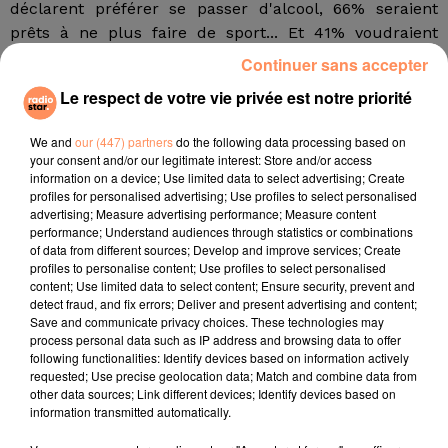
déclarent préférer se passer d'alcool, 66% seraient
prêts à ne plus faire de sport... Et 41% voudraient
plutôt se priver de sexe.
Continuer sans accepter
Une véritable addiction, qui touche surtout les 15-25
Le respect de votre vie privée est notre priorité
ans. La dépendance au mobile concerne 84% de cette
tranche d'âge, et un quart d'entre eux gardent leur
We and
our (447) partners
do the following data processing based on
your consent and/or our legitimate interest: Store and/or access
téléphone à portée de main pendant les repas de
information on a device; Use limited data to select advertising; Create
famille ou lors de spectacles.
profiles for personalised advertising; Use profiles to select personalised
advertising; Measure advertising performance; Measure content
L'étude revient aussi sur les pratiques de 12-14 ans,
performance; Understand audiences through statistics or combinations
dont 90% possèdent déjà un téléphone mobile.
of data from different sources; Develop and improve services; Create
Illustration de l'évolution de la consommation, ils sont
profiles to personalise content; Use profiles to select personalised
content; Use limited data to select content; Ensure security, prevent and
70% à préférer visionner des vidéos sur internet plutôt
detect fraud, and fix errors; Deliver and present advertising and content;
que de regarder la télévision. 78% sont connectés aux
Save and communicate privacy choices. These technologies may
réseaux sociaux.
process personal data such as IP address and browsing data to offer
following functionalities: Identify devices based on information actively
fil actus
requested; Use precise geolocation data; Match and combine data from
other data sources; Link different devices; Identify devices based on
information transmitted automatically.
4 juillet 2022