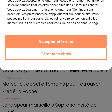
Radio Star Live avec Dadju
Vous pouvez accepter en cliquant sur "Accepter et fermer", ou affiner en
sélectionnant les finalités et/ou partenaires dans "Gérer mes choix".
27 juin 2022
Vous pouvez également refuser en cliquant sur "Continuer sans
Marseille : une application pour mettre en
accepter". Vos préférences ne s'appliqueront que pour ce site. Vous
pouvez mettre à jour vos choix, ou retirer votre consentement à tout
relation extras et...
moment via le lien "Gérer les cookies" situé en bas de chaque page.
27 juin 2022
Le cocholed pour jouer à la pétanque
Accepter et fermer
jusqu'au bout de la nuit !
10 mai 2022
Gérer mes choix
Toulon : des quais électrifiés pour 2023 !
10 mai 2022
Cassis organise sa traditionnelle "Fête du vin"
10 mai 2022
Marseille : appel à témoins pour retrouver
Frédéric Pache
8 mai 2022
Le rappeur marseillais Soprano invité de