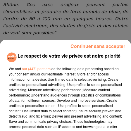
Rhône. Ces axes orageux peuvent parfois
s'immobiliser et produire de forts cumuls de pluie, de
l'ordre de 50 à 100 mm en quelques heures. Outre
l'activité électrique, des chutes de grêle et des rafales
de vent sont possibles".
Des dégâts voire des inondations
Continuer sans accepter
Ces intempéries sont susceptibles de provoquer
Le respect de votre vie privée est notre priorité
"localement" des dégâts "importants", souligne Météo
France. Sur les routes, la visibilité pourrait être réduite
We and
our (447) partners
do the following data processing based on
et des perturbations pourraient impacter le réseau
your consent and/or our legitimate interest: Store and/or access
information on a device; Use limited data to select advertising; Create
ferroviaire.
profiles for personalised advertising; Use profiles to select personalised
advertising; Measure advertising performance; Measure content
Météo France préconise quelques conseils de
performance; Understand audiences through statistics or combinations
comportement face à cette situation :
"Évitez d'utiliser
of data from different sources; Develop and improve services; Create
le téléphone et les appareils électriques. À l'approche
profiles to personalise content; Use profiles to select personalised
content; Use limited data to select content; Ensure security, prevent and
d'un orage, prenez les précautions d'usage pour vous
detect fraud, and fix errors; Deliver and present advertising and content;
protéger des effets de la foudre, mettez en sécurité
Save and communicate privacy choices. These technologies may
vos biens et abritez-vous. (...) Évitez, si possible, le
process personal data such as IP address and browsing data to offer