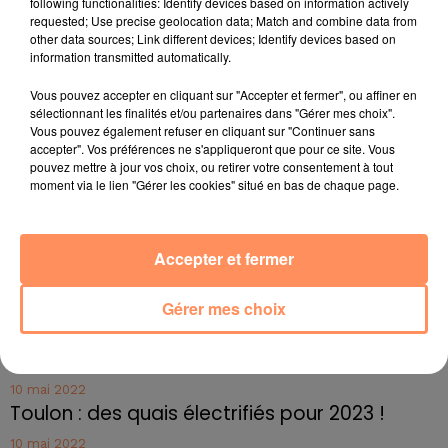
following functionalities: Identify devices based on information actively
réseau routier secondaire. Si vous habitez en zone
requested; Use precise geolocation data; Match and combine data from
habituellement inondable, prenez les précautions
other data sources; Link different devices; Identify devices based on
d'usage. Soyez prudents face aux conditions de
information transmitted automatically.
circulation pouvant être difficiles".
Vous pouvez accepter en cliquant sur "Accepter et fermer", ou affiner en
fil actus
sélectionnant les finalités et/ou partenaires dans "Gérer mes choix".
Vous pouvez également refuser en cliquant sur "Continuer sans
accepter". Vos préférences ne s'appliqueront que pour ce site. Vous
pouvez mettre à jour vos choix, ou retirer votre consentement à tout
4 juillet 2022
moment via le lien "Gérer les cookies" situé en bas de chaque page.
Radio Star Live avec Dadju
27 juin 2022
Marseille : une application pour mettre en
Accepter et fermer
relation extras et...
Gérer mes choix
27 juin 2022
Le cocholed pour jouer à la pétanque
jusqu'au bout de la nuit !
10 mai 2022
Toulon : des quais électrifiés pour 2023 !
10 mai 2022