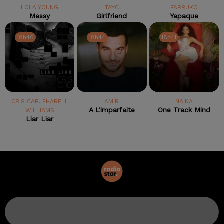
LOLA YOUNG
TAYC
FARRUKO
Messy
Girlfriend
Yapaque
18h46
18h46
18h44
18h44
18h41
18h41
CRIS CAB, PHARELL
AMIR
NAIKA
A L'imparfaite
One Track Mind
WILLIAMS
Liar Liar