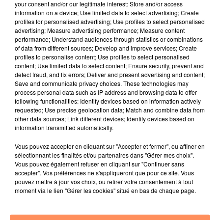
your consent and/or our legitimate interest: Store and/or access
information on a device; Use limited data to select advertising; Create
profiles for personalised advertising; Use profiles to select personalised
advertising; Measure advertising performance; Measure content
performance; Understand audiences through statistics or combinations
of data from different sources; Develop and improve services; Create
31 janvier 2022
profiles to personalise content; Use profiles to select personalised
Rihanna attend son premier enfant !
content; Use limited data to select content; Ensure security, prevent and
detect fraud, and fix errors; Deliver and present advertising and content;
Save and communicate privacy choices. These technologies may
process personal data such as IP address and browsing data to offer
following functionalities: Identify devices based on information actively
requested; Use precise geolocation data; Match and combine data from
other data sources; Link different devices; Identify devices based on
information transmitted automatically.
Vous pouvez accepter en cliquant sur "Accepter et fermer", ou affiner en
sélectionnant les finalités et/ou partenaires dans "Gérer mes choix".
Vous pouvez également refuser en cliquant sur "Continuer sans
accepter". Vos préférences ne s'appliqueront que pour ce site. Vous
pouvez mettre à jour vos choix, ou retirer votre consentement à tout
moment via le lien "Gérer les cookies" situé en bas de chaque page.