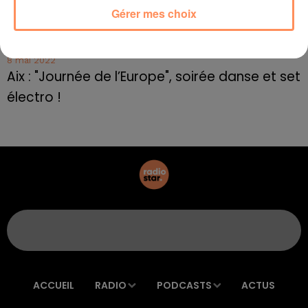
8 mai 2022
Gérer mes choix
Le rappeur marseillais Soprano invité de
E=M6
8 mai 2022
Aix : "Journée de l’Europe", soirée danse et set
électro !
ACCUEIL
RADIO
PODCASTS
ACTUS