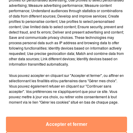
advertising; Measure advertising performance; Measure content
performance; Understand audiences through statistics or combinations
4 juillet 2022
of data from different sources; Develop and improve services; Create
Radio Star Live avec Dadju
profiles to personalise content; Use profiles to select personalised
content; Use limited data to select content; Ensure security, prevent and
27 juin 2022
detect fraud, and fix errors; Deliver and present advertising and content;
Marseille : une application pour mettre en
Save and communicate privacy choices. These technologies may
relation extras et...
process personal data such as IP address and browsing data to offer
following functionalities: Identify devices based on information actively
27 juin 2022
requested; Use precise geolocation data; Match and combine data from
Le cocholed pour jouer à la pétanque
other data sources; Link different devices; Identify devices based on
information transmitted automatically.
jusqu'au bout de la nuit !
Vous pouvez accepter en cliquant sur "Accepter et fermer", ou affiner en
10 mai 2022
sélectionnant les finalités et/ou partenaires dans "Gérer mes choix".
Toulon : des quais électrifiés pour 2023 !
Vous pouvez également refuser en cliquant sur "Continuer sans
accepter". Vos préférences ne s'appliqueront que pour ce site. Vous
10 mai 2022
pouvez mettre à jour vos choix, ou retirer votre consentement à tout
Cassis organise sa traditionnelle "Fête du vin"
moment via le lien "Gérer les cookies" situé en bas de chaque page.
10 mai 2022
Marseille : appel à témoins pour retrouver
Accepter et fermer
Frédéric Pache