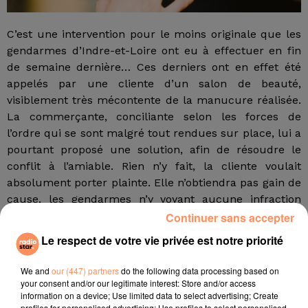
C’est une intervention pour le moins originale que les
gendarmes d’Indre-et-Loire ont eu à effectuer en fin
de semaine dernière… Ces derniers ont en effet été
appelés par une cliente d’un salon de beauté,
visiblement très mécontente de la manucure réalisée.
La commerçante, conciliante selon les forces de
l’ordre qui se sont malgré tout rendues sur place, lui a
pourtant proposé une solution, afin de résoudre le
conflit à l’amiable. Rien n’y fait, la cliente voulait
absolument porter plainte. Elle n’obtiendra pas gain de
cause, les gendarmes n’y voyant aucune infraction
pénale !
Continuer sans accepter
Le respect de votre vie privée est notre priorité
Il y a quelques semaines, c’est une esthéticienne
parisienne qui avait appelé la police, car une cliente
We and
our (447) partners
do the following data processing based on
s’offusquait de son épilation du maillot.
your consent and/or our legitimate interest: Store and/or access
fil actus
information on a device; Use limited data to select advertising; Create
profiles for personalised advertising; Use profiles to select personalised