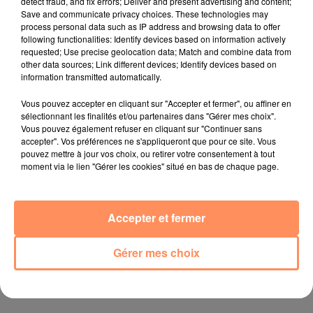
detect fraud, and fix errors; Deliver and present advertising and content;
jusqu'au bout de la nuit !
Save and communicate privacy choices. These technologies may
process personal data such as IP address and browsing data to offer
10 mai 2022
following functionalities: Identify devices based on information actively
Toulon : des quais électrifiés pour 2023 !
requested; Use precise geolocation data; Match and combine data from
other data sources; Link different devices; Identify devices based on
10 mai 2022
information transmitted automatically.
Cassis organise sa traditionnelle "Fête du vin"
Vous pouvez accepter en cliquant sur "Accepter et fermer", ou affiner en
10 mai 2022
sélectionnant les finalités et/ou partenaires dans "Gérer mes choix".
Marseille : appel à témoins pour retrouver
Vous pouvez également refuser en cliquant sur "Continuer sans
accepter". Vos préférences ne s'appliqueront que pour ce site. Vous
Frédéric Pache
pouvez mettre à jour vos choix, ou retirer votre consentement à tout
moment via le lien "Gérer les cookies" situé en bas de chaque page.
8 mai 2022
Le rappeur marseillais Soprano invité de
E=M6
Accepter et fermer
8 mai 2022
Aix : "Journée de l’Europe", soirée danse et set
Gérer mes choix
électro !