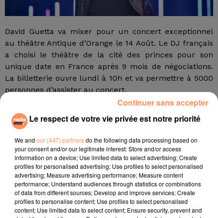
David Guetta va mixer pour un concert exceptionnel
au théâtre Antique d’Orange le 14 Août. Le DJ français
a choisi le théâtre de la cité des princes pour son
unique date en France après 9 mois de négociations.
La billetterie ouvre lundi à 10h et va permettre à 5000
personnes d’assister au concert.
Continuer sans accepter
fil actus
Le respect de votre vie privée est notre priorité
4 juillet 2022
We and
our (447) partners
do the following data processing based on
Radio Star Live avec Dadju
your consent and/or our legitimate interest: Store and/or access
information on a device; Use limited data to select advertising; Create
27 juin 2022
profiles for personalised advertising; Use profiles to select personalised
Marseille : une application pour mettre en
advertising; Measure advertising performance; Measure content
relation extras et...
performance; Understand audiences through statistics or combinations
of data from different sources; Develop and improve services; Create
27 juin 2022
profiles to personalise content; Use profiles to select personalised
Le cocholed pour jouer à la pétanque
content; Use limited data to select content; Ensure security, prevent and