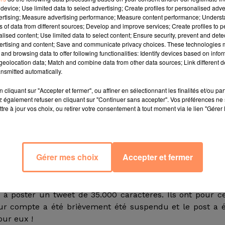
device; Use limited data to select advertising; Create profiles for personalised adver
vertising; Measure advertising performance; Measure content performance; Unders
embre dernier, Twitter annonçait sa volonté de doubler
ns of data from different sources; Develop and improve services; Create profiles to 
t, et entreprenait une période de test auprès de certa
alised content; Use limited data to select content; Ensure security, prevent and detect
chose faite ! Vous avez maintenant 280 caractères pour fa
ertising and content; Save and communicate privacy choices. These technologies
and browsing data to offer following functionalities: Identify devices based on infor
eolocation data; Match and combine data from other data sources; Link different de
s à 16 dollars environ), la fuite des annonceurs et le nom
nsmitted automatically.
nsion qui devait aussi permettre aux utilisateurs du rés
cliquant sur "Accepter et fermer", ou affiner en sélectionnant les finalités et/ou pa
t les notions de rapidité et brièveté qui font Twitter.
 également refuser en cliquant sur "Continuer sans accepter". Vos préférences ne 
tre à jour vos choix, ou retirer votre consentement à tout moment via le lien "Gérer 
 tweetaient plus facilement et plus souvent, mais surt
mer en moins de 140 caractères. Dans un tweet, le fondat
 tout le monde est libre désormais de poster des messa
Gérer mes choix
Accepter et fermer
de cercle indique la progression lors de la rédaction
s à poster un tweet de 35.000 caractères. Ils ont pour c
eur compte a été brièvement été suspendu et le post a 
our eux !