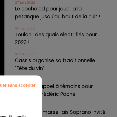
27 juin 2022
Le cocholed pour jouer à la
pétanque jusqu'au bout de la nuit !
10 mai 2022
Toulon : des quais électrifiés pour
2023 !
10 mai 2022
Cassis organise sa traditionnelle
"Fête du vin"
10 mai 2022
uer sans accepter
Marseille : appel à témoins pour
retrouver Frédéric Pache
8 mai 2022
Le rappeur marseillais Soprano invité
erest: Store and/or