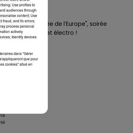
de E=M6
tising; Use profiles to
tand audiences through
 le
personalise content; Use
8 mai 2022
ins
 fraud, and fix errors;
Aix : "Journée de l’Europe", soirée
ire
 may process personal
mation actively
danse et set électro !
vices; Identify devices
bre
eau
rtenaires dans "Gérer
s'appliqueront que pour
les cookies" situé en
out
eur
ges
 du
ela
été