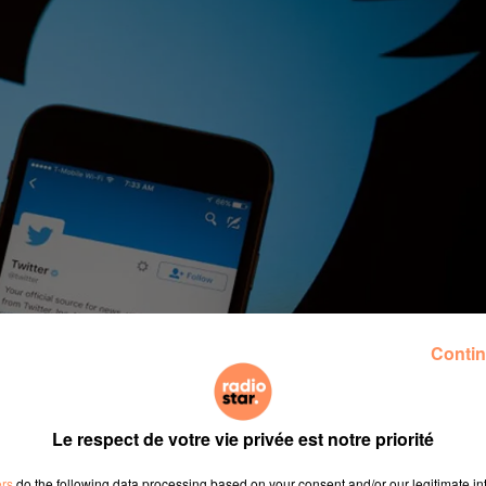
Contin
Le respect de votre vie privée est notre priorité
ers
do the following data processing based on your consent and/or our legitimate int