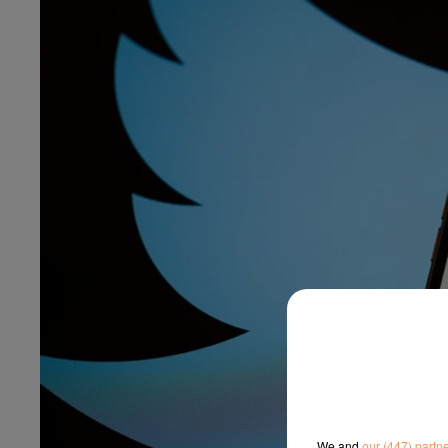
We and
our (447) partn