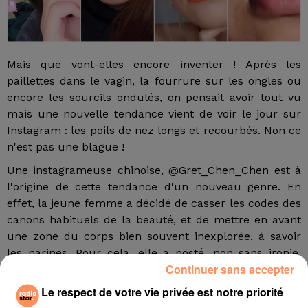
Mais que vont-elles encore inventer ! Après les
paillettes dans le vagin, la fourrure sur les ongles ou
encore les sourcils ondulés, on pensait avoir tout vu
mais une nouvelle tendance vient de voir le jour sur
Instagram : les poils de nez longs et recourbés. Non ce
n'est pas une blague !
Une instagrameuse chinoise, @Gret_Chen_Chen est à
l'origine de cette tendance d'un nouveau genre. En
effet, la jeune femme a décidé de casser les codes des
canons habituels de la beauté, et de mettre en avant
une zone du corps bien souvent inexplorée, à savoir
les narines. Pour cela, elle a posté, non sans ironie,
Continuer sans accepter
une photo d'elle avec des faux cils repliés dans les
narines.
Le respect de votre vie privée est notre priorité