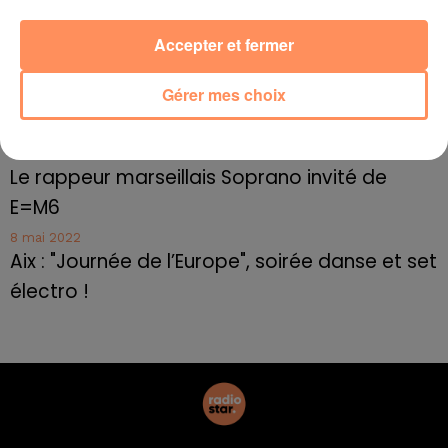
10 mai 2022
Cassis organise sa traditionnelle "Fête du vin"
Accepter et fermer
10 mai 2022
Marseille : appel à témoins pour retrouver
Gérer mes choix
Frédéric Pache
8 mai 2022
Le rappeur marseillais Soprano invité de
E=M6
8 mai 2022
Aix : "Journée de l’Europe", soirée danse et set
électro !