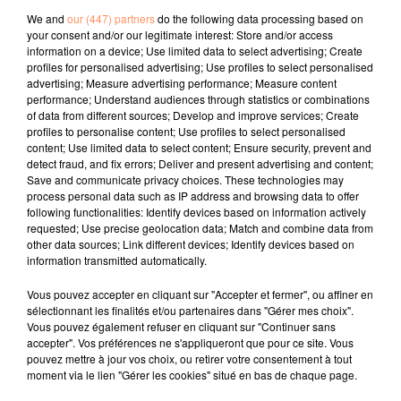
Si cette tendance est extrêmement étrange, elle ne
We and
our (447) partners
do the following data processing based on
cesse de faire des adeptes sur Instagram : les filles de
your consent and/or our legitimate interest: Store and/or access
la beauté ont définitivement adopté le concept ! Le
information on a device; Use limited data to select advertising; Create
résultat est assez drôle mais reste un peu…
profiles for personalised advertising; Use profiles to select personalised
advertising; Measure advertising performance; Measure content
surprenant voire effrayant.
performance; Understand audiences through statistics or combinations
fil actus
of data from different sources; Develop and improve services; Create
profiles to personalise content; Use profiles to select personalised
content; Use limited data to select content; Ensure security, prevent and
detect fraud, and fix errors; Deliver and present advertising and content;
4 juillet 2022
Save and communicate privacy choices. These technologies may
Radio Star Live avec Dadju
process personal data such as IP address and browsing data to offer
following functionalities: Identify devices based on information actively
27 juin 2022
requested; Use precise geolocation data; Match and combine data from
Marseille : une application pour mettre en
other data sources; Link different devices; Identify devices based on
information transmitted automatically.
relation extras et...
27 juin 2022
Vous pouvez accepter en cliquant sur "Accepter et fermer", ou affiner en
Le cocholed pour jouer à la pétanque
sélectionnant les finalités et/ou partenaires dans "Gérer mes choix".
Vous pouvez également refuser en cliquant sur "Continuer sans
jusqu'au bout de la nuit !
accepter". Vos préférences ne s'appliqueront que pour ce site. Vous
pouvez mettre à jour vos choix, ou retirer votre consentement à tout
10 mai 2022
moment via le lien "Gérer les cookies" situé en bas de chaque page.
Toulon : des quais électrifiés pour 2023 !