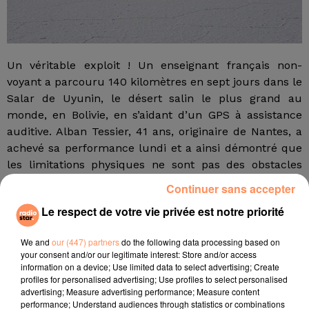
Un véritable exploit ! Un enseignant français non-
voyant a parcouru 140 kilomètres en sept jours dans le
Salar de Uyunin, le désert salin le plus grand au
monde, en Bolivie, en s’aidant d’un GPS à assistance
auditive. Alban Tessier, 41 ans, originaire de Nantes, a
achevé sa performance lundi et a ainsi démontré que
les limitations physiques ne sont pas des obstacles
pour accomplir des exploits. Lors de son périple, le
Continuer sans accepter
professeur tirait derrière lui un chariot sur roulettes
Le respect de votre vie privée est notre priorité
dans lequel il avait emporté le strict minimum.
fil actus
We and
our (447) partners
do the following data processing based on
your consent and/or our legitimate interest: Store and/or access
information on a device; Use limited data to select advertising; Create
4 juillet 2022
profiles for personalised advertising; Use profiles to select personalised
Radio Star Live avec Dadju
advertising; Measure advertising performance; Measure content
performance; Understand audiences through statistics or combinations