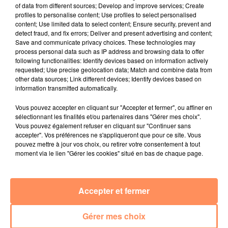
27 juin 2022
of data from different sources; Develop and improve services; Create
Marseille : une application pour mettre en
profiles to personalise content; Use profiles to select personalised
content; Use limited data to select content; Ensure security, prevent and
relation extras et...
detect fraud, and fix errors; Deliver and present advertising and content;
Save and communicate privacy choices. These technologies may
27 juin 2022
process personal data such as IP address and browsing data to offer
Le cocholed pour jouer à la pétanque
following functionalities: Identify devices based on information actively
requested; Use precise geolocation data; Match and combine data from
jusqu'au bout de la nuit !
other data sources; Link different devices; Identify devices based on
information transmitted automatically.
10 mai 2022
Toulon : des quais électrifiés pour 2023 !
Vous pouvez accepter en cliquant sur "Accepter et fermer", ou affiner en
sélectionnant les finalités et/ou partenaires dans "Gérer mes choix".
10 mai 2022
Vous pouvez également refuser en cliquant sur "Continuer sans
Cassis organise sa traditionnelle "Fête du vin"
accepter". Vos préférences ne s'appliqueront que pour ce site. Vous
pouvez mettre à jour vos choix, ou retirer votre consentement à tout
10 mai 2022
moment via le lien "Gérer les cookies" situé en bas de chaque page.
Marseille : appel à témoins pour retrouver
Frédéric Pache
8 mai 2022
Accepter et fermer
Le rappeur marseillais Soprano invité de
E=M6
Gérer mes choix