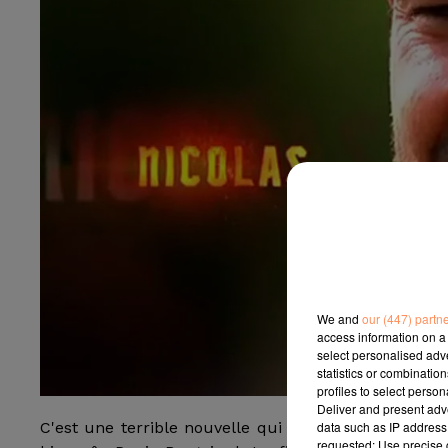
We and
our (447) partn
access information on a 
select personalised ad
statistics or combinatio
profiles to select person
Deliver and present adv
data such as IP address 
C'est une terrible nouvelle qui frappe ce soir la 
requested; Use precise g