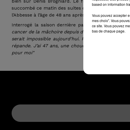
bien sûr Denis Brogniard. Le finaliste de la deux
based on information tra
succombé ce matin des suites d’un cancer de la mâc
l’Abbesse à l’âge de 48 ans après avoir longuement 
Vous pouvez accepter en 
mes choix". Vous pouvez
Interrogé la saison dernière par le magazine, il av
ce site. Vous pouvez met
bas de chaque page.
cancer de la mâchoire depuis deux ans qui a endo
serait impossible aujourd'hui. Physiquement, je s
répande. J’ai 47 ans, une chouette vie avec une chou
pour moi"