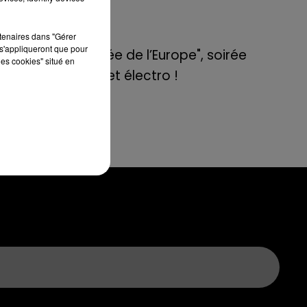
1 a
de E=M6
ye-
.
rtenaires dans "Gérer
8 mai 2022
s'appliqueront que pour
Aix : "Journée de l’Europe", soirée
 un
les cookies" situé en
danse et set électro !
me
 se
ter