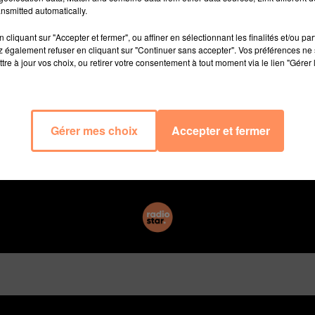
ième saison du jeu d’aventure diffusée en 2002 sur TF
nsmitted automatically.
hoire. Nicolas Roy est décédé ce matin à l’hôpital de Fa
lutté contre la maladie annoncent nos confrères de TV Mag
cliquant sur "Accepter et fermer", ou affiner en sélectionnant les finalités et/ou pa
 également refuser en cliquant sur "Continuer sans accepter". Vos préférences ne 
ait révélé:
"J’ai un problème de santé assez grave. J’ai
tre à jour vos choix, ou retirer votre consentement à tout moment via le lien "Gérer 
mmagé ma dentition. Manger une coco dans “Koh-Lanta” 
uis encore en bonne forme, malgré le risque que le mal
ette famille et plein de copains. Il n’y a pas à s’inquié
Gérer mes choix
Accepter et fermer