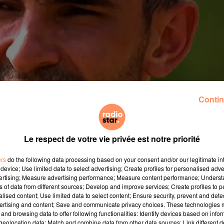
Contin
Le respect de votre vie privée est notre priorité
ers
do the following data processing based on your consent and/or our legitimate int
device; Use limited data to select advertising; Create profiles for personalised adver
vertising; Measure advertising performance; Measure content performance; Unders
ns of data from different sources; Develop and improve services; Create profiles to 
alised content; Use limited data to select content; Ensure security, prevent and detect
ertising and content; Save and communicate privacy choices. These technologies
and browsing data to offer following functionalities: Identify devices based on infor
grande famille des candidats et producteurs de Koh Lanta
eolocation data; Match and combine data from other data sources; Link different de