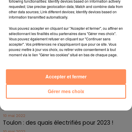
following functionalities: Identify devices based on information actively
présenté aux policiers dans la soirée de samedi : il
requested; Use precise geolocation data; Match and combine data from
serait venu aider un ami, travaillant sur ce chantier. Le
other data sources; Link different devices; Identify devices based on
propriétaire de la résidence, actuellement en région
information transmitted automatically.
parisienne, devrait être bientôt entendu.
Vous pouvez accepter en cliquant sur "Accepter et fermer", ou affiner en
fil actus
sélectionnant les finalités et/ou partenaires dans "Gérer mes choix".
Vous pouvez également refuser en cliquant sur "Continuer sans
accepter". Vos préférences ne s'appliqueront que pour ce site. Vous
pouvez mettre à jour vos choix, ou retirer votre consentement à tout
4 juillet 2022
moment via le lien "Gérer les cookies" situé en bas de chaque page.
Radio Star Live avec Dadju
27 juin 2022
Marseille : une application pour mettre en
Accepter et fermer
relation extras et...
Gérer mes choix
27 juin 2022
Le cocholed pour jouer à la pétanque
jusqu'au bout de la nuit !
10 mai 2022
Toulon : des quais électrifiés pour 2023 !
10 mai 2022