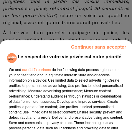
projetées dans le jardin des voisins immédiats,
présents sur place, retombant jusqu'à 20 centimètres
de leur porte-fenêtre",
relate un voisin au quotidien
régional, assurant qu'un drame aurait pu avoir lieu.
À l'arrivée d'un premier équipage de police, les
ouvriers présents sur le chantier auraient pris la
Continuer sans accepter
poudre d'escampette. Les forces de l'ordre ont alors
constaté que des cartouches de fragmentation
Le respect de votre vie privée est notre priorité
thermique avaient été introduites dans des mèches
percées dans le sol : un dispositif qui aurait les mêmes
We and
our (447) partners
do the following data processing based on
effets que de la dynamite, une fois raccordé à un
your consent and/or our legitimate interest: Store and/or access
information on a device; Use limited data to select advertising; Create
mécanisme de mise à feu selon Nice-Matin !
profiles for personalised advertising; Use profiles to select personalised
advertising; Measure advertising performance; Measure content
Les démineurs et les pompiers ont été appelés sur
performance; Understand audiences through statistics or combinations
place pour prévenir tout risque d'explosion. Une
of data from different sources; Develop and improve services; Create
procédure pour "mise en danger de la vie d'autrui" a
profiles to personalise content; Use profiles to select personalised
content; Use limited data to select content; Ensure security, prevent and
été ouverte et la propriété placée sous surveillance
detect fraud, and fix errors; Deliver and present advertising and content;
policière jusqu'à lundi. Un homme reconnaissant être
Save and communicate privacy choices. These technologies may
l'artificier à l'origine de ces explosions se serait
process personal data such as IP address and browsing data to offer