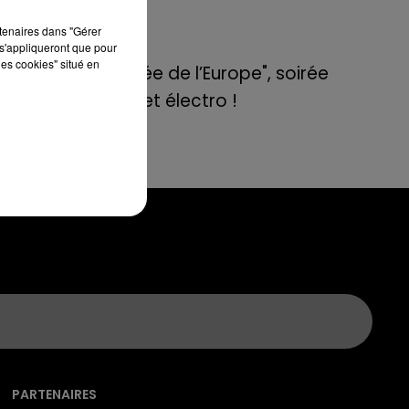
nce
de E=M6
 de
rtenaires dans "Gérer
s'appliqueront que pour
.
8 mai 2022
les cookies" situé en
Aix : "Journée de l’Europe", soirée
nce
danse et set électro !
ité
PARTENAIRES