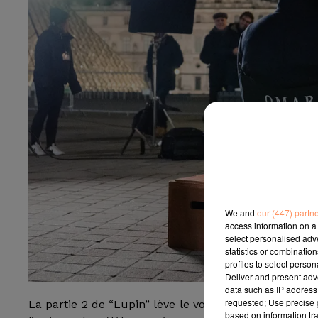
We and
our (447) partn
access information on a 
select personalised ad
statistics or combinatio
profiles to select person
Deliver and present adv
data such as IP address 
requested; Use precise g
La partie 2 de “Lupin” lève le voile sur sa date de sor
based on information tra