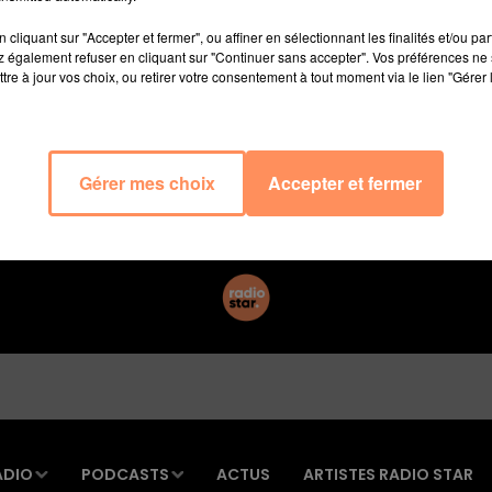
os écrans avec Omar Sy en tête d’affiche. La bande-anno
lateforme de streaming s’est montrée joueuse et a décidé
cliquant sur "Accepter et fermer", ou affiner en sélectionnant les finalités et/ou pa
 également refuser en cliquant sur "Continuer sans accepter". Vos préférences ne 
t, proposant une petite énigme aux internautes sur Twitter
tre à jour vos choix, ou retirer votre consentement à tout moment via le lien "Gérer 
vez vu mais pas regardé. Sinon, attendez la bande-anno
elle de saison 2. Un casse-tête pour certains, une formal
re de publication pour trouver la réponse.
Gérer mes choix
Accepter et fermer
ADIO
PODCASTS
ACTUS
ARTISTES RADIO STAR