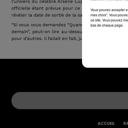
l’univers du célèbre Arsène Lupin, reviendra sur v
officielle étant prévue pour ce mardi 11 mai, la p
Vous pouvez accepter en 
mes choix". Vous pouvez
révéler la date de sortie de la saison 2 un jour avan
ce site. Vous pouvez met
“Si vous vous demandez “Quand ?“, c’est que vous a
bas de chaque page.
demain”, peut-on lire au-dessus de l’affiche offici
pour d’autres. Il fallait en fait, juste regarder l’heu
ACCUEIL
R