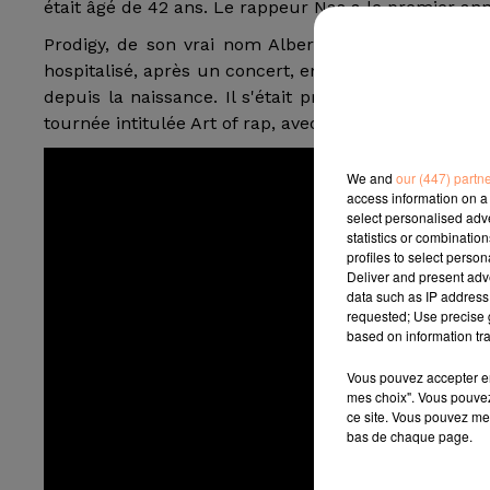
était âgé de 42 ans. Le rappeur Nas a le premier an
Prodigy, de son vrai nom Albert Johnson, est mor
hospitalisé, après un concert, en raison de complica
depuis la naissance. Il s'était produit sur scène
tournée intitulée Art of rap, avec d'autres stars du
We and
our (447) partn
access information on a 
select personalised ad
statistics or combinatio
profiles to select person
Deliver and present adv
data such as IP address 
requested; Use precise g
based on information tra
Vous pouvez accepter en 
mes choix". Vous pouvez
ce site. Vous pouvez met
bas de chaque page.