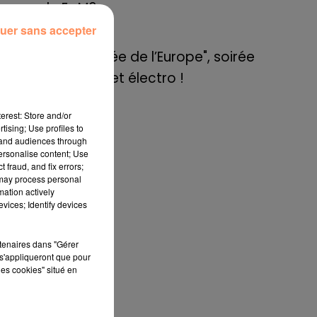
de E=M6
été
uer sans accepter
8 mai 2022
fre
Aix : "Journée de l’Europe", soirée
une
danse et set électro !
erest: Store and/or
tising; Use profiles to
tand audiences through
personalise content; Use
 fraud, and fix errors;
 may process personal
mation actively
vices; Identify devices
rtenaires dans "Gérer
s'appliqueront que pour
les cookies" situé en