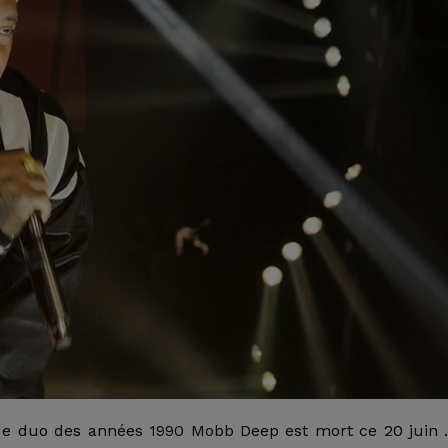
 duo des années 1990 Mobb Deep est mort ce 20 juin . 