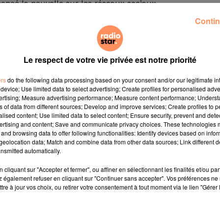
noncé la nouvelle sur les réseaux sociaux.
t à Las Vegas, selon une information de
TMZ
. Il y avait 
Contin
tions de la drépanocytose, maladie génétique dont il souf
 samedi, avec Havoc, l'autre membre de Mobb Deep pour 
 rap comme Ghostface Killah, Onyx, Ice-T et KRS-One.
Le respect de votre vie privée est notre priorité
ers
do the following data processing based on your consent and/or our legitimate int
device; Use limited data to select advertising; Create profiles for personalised adver
vertising; Measure advertising performance; Measure content performance; Unders
ns of data from different sources; Develop and improve services; Create profiles to 
alised content; Use limited data to select content; Ensure security, prevent and detect
ertising and content; Save and communicate privacy choices. These technologies
and browsing data to offer following functionalities: Identify devices based on infor
eolocation data; Match and combine data from other data sources; Link different de
nsmitted automatically.
cliquant sur "Accepter et fermer", ou affiner en sélectionnant les finalités et/ou pa
 également refuser en cliquant sur "Continuer sans accepter". Vos préférences ne 
tre à jour vos choix, ou retirer votre consentement à tout moment via le lien "Gérer 