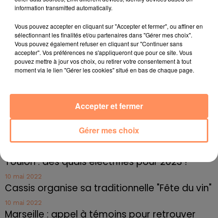
information transmitted automatically.
fil actus
Vous pouvez accepter en cliquant sur "Accepter et fermer", ou affiner en
sélectionnant les finalités et/ou partenaires dans "Gérer mes choix".
4 juillet 2022
Vous pouvez également refuser en cliquant sur "Continuer sans
Radio Star Live avec Dadju
accepter". Vos préférences ne s'appliqueront que pour ce site. Vous
pouvez mettre à jour vos choix, ou retirer votre consentement à tout
27 juin 2022
moment via le lien "Gérer les cookies" situé en bas de chaque page.
Marseille : une application pour mettre en
relation extras et...
Accepter et fermer
27 juin 2022
Le cocholed pour jouer à la pétanque
Gérer mes choix
jusqu'au bout de la nuit !
10 mai 2022
Toulon : des quais électrifiés pour 2023 !
10 mai 2022
Cassis organise sa traditionnelle "Fête du vin"
10 mai 2022
Marseille : appel à témoins pour retrouver