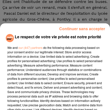
Elles ont l’habitude de se défendre contre les buses.
Ça arrive de voir un renard, mais il s’enfuit en général.
Pascal Daniel est le directeur de l’exploitation du lycée
agricole du Gros-Chêne, à Pontivy. Il a en charge le
bonne tenue du poulailler de poules pondeuses bio,
Continuer sans accepter
qui existe depuis 12 ans.
Le respect de votre vie privée est notre priorité
Un coup de projecteur
Ouest-France, RTL, la revue de presse de Claude
We and
our (447) partners
do the following data processing based on
your consent and/or our legitimate interest: Store and/or access
Askolovitch sur France Inter… De
information on a device; Use limited data to select advertising; Create
nombreux médiasreviennent sur cette histoire drôle
profiles for personalised advertising; Use profiles to select personalised
campagnarde, ce mardi 12 mars. Pascal Daniel n’en
advertising; Measure advertising performance; Measure content
performance; Understand audiences through statistics or combinations
revient pas. Un sacré coup de projecteur pour le
of data from different sources; Develop and improve services; Create
poulailler bio.
profiles to personalise content; Use profiles to select personalised
content; Use limited data to select content; Ensure security, prevent and
Les poules n’ont pas été stressées par cette
detect fraud, and fix errors; Deliver and present advertising and content;
mésaventure, cette leçon de survie. Elles pondent
Save and communicate privacy choices. These technologies may
process personal data such as IP address and browsing data to offer
toujours leurs précieux oeufs bio, distribués
following functionalities: Identify devices based on information actively
localement par Ovogallia. Un modèle d’économie
requested; Use precise geolocation data; Match and combine data from
circulaire.
other data sources; Link different devices; Identify devices based on