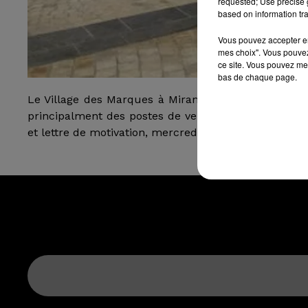
requested; Use precise g
based on information tra
Vous pouvez accepter en 
mes choix". Vous pouvez
ce site. Vous pouvez met
bas de chaque page.
Le Village des Marques à Miramas propose un jobda
principalment des postes de vendeurs, gestionnaires
et lettre de motivation, mercredi 30 mai de 14 h à 1