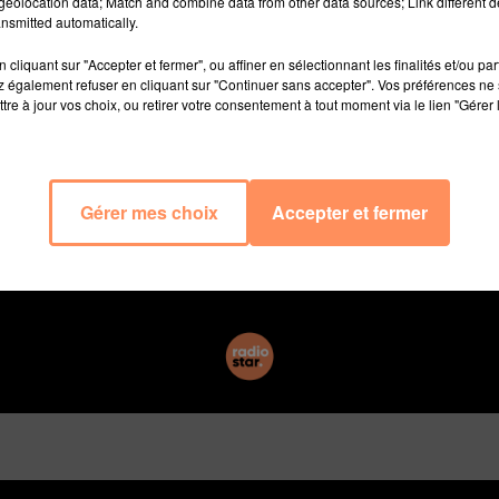
eolocation data; Match and combine data from other data sources; Link different de
nsmitted automatically.
cliquant sur "Accepter et fermer", ou affiner en sélectionnant les finalités et/ou pa
 également refuser en cliquant sur "Continuer sans accepter". Vos préférences ne 
tre à jour vos choix, ou retirer votre consentement à tout moment via le lien "Gérer 
ting ce mercredi 30 mai, 80 emplois dont 16 en CDI, a
 de stock. La pratique de l'anglais est un +, venez avec
Gérer mes choix
Accepter et fermer
8h au Village des Marques à Miramas.