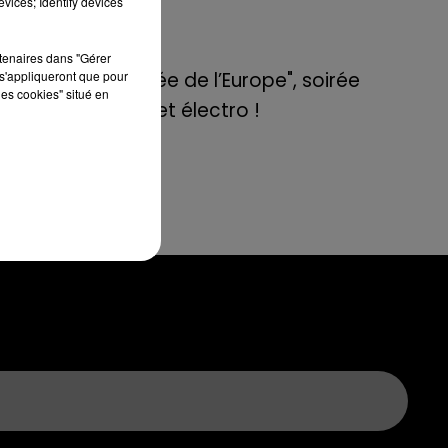
vices; Identify devices
de E=M6
rtenaires dans "Gérer
8 mai 2022
s'appliqueront que pour
Aix : "Journée de l’Europe", soirée
les cookies" situé en
danse et set électro !
vec
 CV