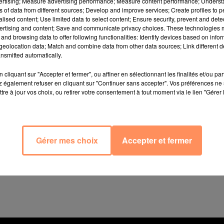
vertising; Measure advertising performance; Measure content performance; Unders
ns of data from different sources; Develop and improve services; Create profiles to 
alised content; Use limited data to select content; Ensure security, prevent and detect
ertising and content; Save and communicate privacy choices. These technologies
and browsing data to offer following functionalities: Identify devices based on infor
eolocation data; Match and combine data from other data sources; Link different de
s ont été appelés lundi pour un sauvetage bien particuli
nsmitted automatically.
tait coincée dans un grillage sur une cloture qui borde
cliquant sur "Accepter et fermer", ou affiner en sélectionnant les finalités et/ou pa
Bouches-du-Rhône.
 également refuser en cliquant sur "Continuer sans accepter". Vos préférences ne 
tre à jour vos choix, ou retirer votre consentement à tout moment via le lien "Gérer 
grillage, libéré la petite biche apeurée et pris une ph
s un grillage, biche ô ma biche, les
#Pompiers13
arrivent
Gérer mes choix
Accepter et fermer
tte biche coincée et l’ont laissé vagabonder dans le pré.
DZB