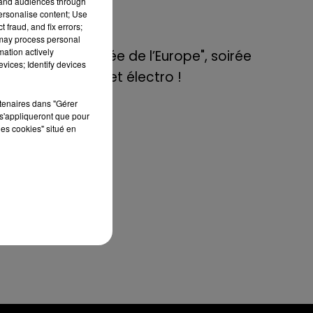
tand audiences through
de E=M6
personalise content; Use
 fraud, and fix errors;
 may process personal
8 mai 2022
mation actively
Aix : "Journée de l’Europe", soirée
vices; Identify devices
er.
danse et set électro !
 la
rtenaires dans "Gérer
s'appliqueront que pour
les cookies" situé en
oto