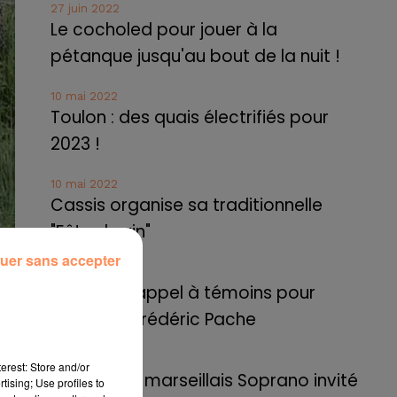
27 juin 2022
Le cocholed pour jouer à la
pétanque jusqu'au bout de la nuit !
10 mai 2022
Toulon : des quais électrifiés pour
2023 !
10 mai 2022
Cassis organise sa traditionnelle
"Fête du vin"
uer sans accepter
10 mai 2022
Marseille : appel à témoins pour
retrouver Frédéric Pache
8 mai 2022
erest: Store and/or
Le rappeur marseillais Soprano invité
tising; Use profiles to