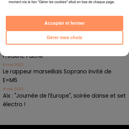
jusqu'au bout de la nuit !
moment via le lien "Gérer les cookies" situé en bas de chaque page.
10 mai 2022
Toulon : des quais électrifiés pour 2023 !
Accepter et fermer
10 mai 2022
Cassis organise sa traditionnelle "Fête du vin"
Gérer mes choix
10 mai 2022
Marseille : appel à témoins pour retrouver
Frédéric Pache
8 mai 2022
Le rappeur marseillais Soprano invité de
E=M6
8 mai 2022
Aix : "Journée de l’Europe", soirée danse et set
électro !