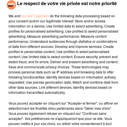
Le respect de votre vie privée est notre priorité
Selon Météo Languedoc, l'épisode de fortes chaleurs
va débuter ce vendredi 11 septembre dans le sud avec
We and
our (447) partners
do the following data processing based on
bien souvent 30 à 31°C. Si le Sud Ouest semble le plus
your consent and/or our legitimate interest: Store and/or access
information on a device; Use limited data to select advertising; Create
impacté, dans le Sud Est, en revanche, les hausses de
profiles for personalised advertising; Use profiles to select personalised
températures devraient rester modérées. En bord de
advertising; Measure advertising performance; Measure content
mer, de petites brises dans l'après-midi devraient
performance; Understand audiences through statistics or combinations
of data from different sources; Develop and improve services; Create
limiter les maximales à 28/30°C.
profiles to personalise content; Use profiles to select personalised
fil actus
content; Use limited data to select content; Ensure security, prevent and
detect fraud, and fix errors; Deliver and present advertising and content;
Save and communicate privacy choices. These technologies may
process personal data such as IP address and browsing data to offer
4 juillet 2022
following functionalities: Identify devices based on information actively
Radio Star Live avec Dadju
requested; Use precise geolocation data; Match and combine data from
other data sources; Link different devices; Identify devices based on
27 juin 2022
information transmitted automatically.
Marseille : une application pour mettre en
relation extras et...
Vous pouvez accepter en cliquant sur "Accepter et fermer", ou affiner en
sélectionnant les finalités et/ou partenaires dans "Gérer mes choix".
27 juin 2022
Vous pouvez également refuser en cliquant sur "Continuer sans
Le cocholed pour jouer à la pétanque
accepter". Vos préférences ne s'appliqueront que pour ce site. Vous
pouvez mettre à jour vos choix, ou retirer votre consentement à tout