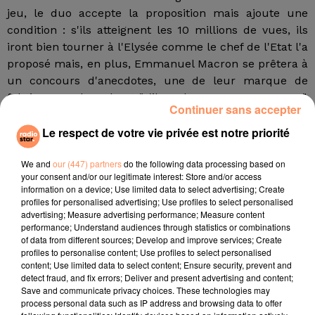
jeu, le duo accepte la proposition mais ajoute une
condition : s'ils atteignent les 10 millions de vues, ils
iront bien tourner à l'Elysée comme le chef de l'Etat l'a
proposé mais, en plus, Emmanuel Macron se prêtera à
un concours d'anecdotes, une de leur marque de
fabrique sur le Web. Et "s'il perd, Manu aura un gage",
Continuer sans accepter
annoncent les youtubeurs, réjouis.
Le respect de votre vie privée est notre priorité
Mis en ligne dimanche à 10 heures, le clip cartonne
We and
our (447) partners
do the following data processing based on
immédiatement. En 24 heures, il est visionné 5 millions
your consent and/or our legitimate interest: Store and/or access
de fois et poursuit sa course, à raison de 100 000 vues
information on a device; Use limited data to select advertising; Create
supplémentaires par heure en moyenne. Sur les
profiles for personalised advertising; Use profiles to select personalised
advertising; Measure advertising performance; Measure content
réseaux sociaux, les commentaires vont bon train.
performance; Understand audiences through statistics or combinations
Certains dénoncent la récupération politique. D'autres
of data from different sources; Develop and improve services; Create
saluent la performance, assurant que dans cinquante
profiles to personalise content; Use profiles to select personalised
content; Use limited data to select content; Ensure security, prevent and
ans, les profs parleront de ce clip dans les cours
detect fraud, and fix errors; Deliver and present advertising and content;
d'histoire.
Save and communicate privacy choices. These technologies may
process personal data such as IP address and browsing data to offer