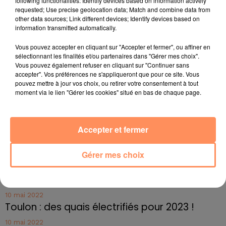
following functionalities: Identify devices based on information actively
A l'Elysée, on glisse qu'« il n'y aura pas de sujet tabou
requested; Use precise geolocation data; Match and combine data from
» pour le concours d'anecdotes. Traduction : le chef de
other data sources; Link different devices; Identify devices based on
l'Etat se prêtera au jeu comme les autres invités du
information transmitted automatically.
duo, comme David Guetta en octobre dernier... A voir !
Vous pouvez accepter en cliquant sur "Accepter et fermer", ou affiner en
fil actus
sélectionnant les finalités et/ou partenaires dans "Gérer mes choix".
Vous pouvez également refuser en cliquant sur "Continuer sans
accepter". Vos préférences ne s'appliqueront que pour ce site. Vous
pouvez mettre à jour vos choix, ou retirer votre consentement à tout
4 juillet 2022
moment via le lien "Gérer les cookies" situé en bas de chaque page.
Radio Star Live avec Dadju
27 juin 2022
Marseille : une application pour mettre en
Accepter et fermer
relation extras et...
Gérer mes choix
27 juin 2022
Le cocholed pour jouer à la pétanque
jusqu'au bout de la nuit !
10 mai 2022
Toulon : des quais électrifiés pour 2023 !
10 mai 2022