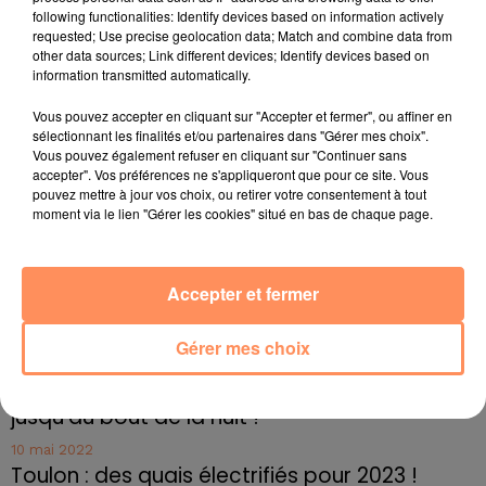
comédiens Guillaume Canet, Edouard Baer et Pierre
following functionalities: Identify devices based on information actively
Niney.
requested; Use precise geolocation data; Match and combine data from
other data sources; Link different devices; Identify devices based on
information transmitted automatically.
Vous pouvez accepter en cliquant sur "Accepter et fermer", ou affiner en
sélectionnant les finalités et/ou partenaires dans "Gérer mes choix".
fil actus
Vous pouvez également refuser en cliquant sur "Continuer sans
accepter". Vos préférences ne s'appliqueront que pour ce site. Vous
pouvez mettre à jour vos choix, ou retirer votre consentement à tout
4 juillet 2022
moment via le lien "Gérer les cookies" situé en bas de chaque page.
Radio Star Live avec Dadju
27 juin 2022
Marseille : une application pour mettre en
Accepter et fermer
relation extras et...
Gérer mes choix
27 juin 2022
Le cocholed pour jouer à la pétanque
jusqu'au bout de la nuit !
10 mai 2022
Toulon : des quais électrifiés pour 2023 !