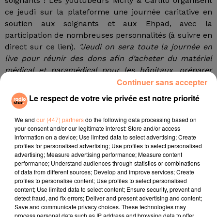
soignants ! Les youtubeurs Mcfly & Carlito organisent
ce jeudi sur la plateforme une journée caritative en
soutien aux soignants et aux Ehpad, avec la
participation de nombreuses personnalités (à suivre en
direct sur ce lien).
"Jeudi on sera toute la journée en
live pour réunir des dons afin d’acheter du matériel
médical et paramédical pour les hôpitaux, préparer
Continuer sans accepter
des repas pour les soignants et acheter des tablettes
numériques pour que les patients en Ehpad puissent
Le respect de votre vie privée est notre priorité
communiquer avec leurs proches",
a annoncé Carlito
(Raphaël Carlier) sur les réseaux sociaux.
We and
our (447) partners
do the following data processing based on
your consent and/or our legitimate interest: Store and/or access
Bigflo &Oli, Roméo Elvis, Pierre Niney, Gad Elmaleh...
information on a device; Use limited data to select advertising; Create
profiles for personalised advertising; Use profiles to select personalised
De 9 à 20 heures, sur leur chaîne YouTube aux près de
advertising; Measure advertising performance; Measure content
5,5 millions d’abonnés, les deux vidéastes ont prévu
performance; Understand audiences through statistics or combinations
of data from different sources; Develop and improve services; Create
d’inviter les musiciens M, Christine and the Queens,
profiles to personalise content; Use profiles to select personalised
Pomme, Roméo Elvis, Bigflo & Oli, mais aussi les
content; Use limited data to select content; Ensure security, prevent and
humoristes et youtubeurs Squeezie, Mister V, Léna
detect fraud, and fix errors; Deliver and present advertising and content;
Save and communicate privacy choices. These technologies may
Situations, Loris Giuliani, Natoo, Hakim Jemili, ou les
process personal data such as IP address and browsing data to offer