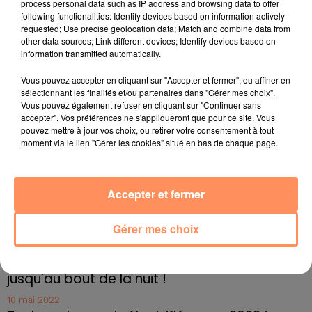
process personal data such as IP address and browsing data to offer
following functionalities: Identify devices based on information actively
Infos pratiques :
requested; Use precise geolocation data; Match and combine data from
Quand ?
Du 3 au 4 février 2018
other data sources; Link different devices; Identify devices based on
information transmitted automatically.
Entrée ?
A partir de 2,00€
Où ?
Au Parc Chanot à
Marseille
Vous pouvez accepter en cliquant sur "Accepter et fermer", ou affiner en
sélectionnant les finalités et/ou partenaires dans "Gérer mes choix".
fil actus
Vous pouvez également refuser en cliquant sur "Continuer sans
accepter". Vos préférences ne s'appliqueront que pour ce site. Vous
pouvez mettre à jour vos choix, ou retirer votre consentement à tout
moment via le lien "Gérer les cookies" situé en bas de chaque page.
4 juillet 2022
Radio Star Live avec Dadju
27 juin 2022
Accepter et fermer
Marseille : une application pour mettre en
relation extras et...
Gérer mes choix
27 juin 2022
Le cocholed pour jouer à la pétanque
jusqu'au bout de la nuit !
10 mai 2022