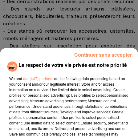
- Des démonstrations réalisées par des chefs reconnus
- Des stands sur lesquels artisans, pâtissiers,
chocolatiers, biscuiteries, traiteurs présenteront leurs
créations.
- Des stands où retrouver les accessoires, ustensiles,
robots ménagers et matières premières.
- Des ateliers sur inscription pour exécuter des
recettes, guidés par des pros
Continuer sans accepter
- Un espace de conférence
Le respect de votre vie privée est notre priorité
20h de démonstrations en accès libre
We and
our (447) partners
do the following data processing based on
your consent and/or our legitimate interest: Store and/or access
Déjà une liste de 20 grands chefs pâtissiers a été
information on a device; Use limited data to select advertising; Create
dévoilée. Vous pourrez leur demander conseils, sans
profiles for personalised advertising; Use profiles to select personalised
nul doute qu'ils assureront la transmission de leurs
advertising; Measure advertising performance; Measure content
performance; Understand audiences through statistics or combinations
gestes et de leur savoir-faire en invitant les visiteurs à
of data from different sources; Develop and improve services; Create
suivre en direct la réalisation d'une recette de leur
profiles to personalise content; Use profiles to select personalised
choix. 20 heures de démonstrations en accès libre et
content; Use limited data to select content; Ensure security, prevent and
detect fraud, and fix errors; Deliver and present advertising and content;
illimité pour partager secrets et astuces en live. On a
Save and communicate privacy choices. These technologies may
vraiment hâte !