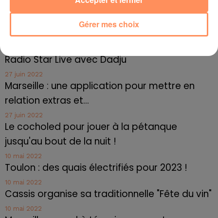
Accès à la patinoire : à partir de 3 ans
fil actus
Gérer mes choix
4 juillet 2022
Radio Star Live avec Dadju
27 juin 2022
Marseille : une application pour mettre en
relation extras et...
27 juin 2022
Le cocholed pour jouer à la pétanque
jusqu'au bout de la nuit !
10 mai 2022
Toulon : des quais électrifiés pour 2023 !
10 mai 2022
Cassis organise sa traditionnelle "Fête du vin"
10 mai 2022