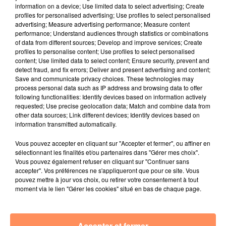
charcuteries
information on a device; Use limited data to select advertising; Create
profiles for personalised advertising; Use profiles to select personalised
Le chalet Le Burger du Trappeur :
advertising; Measure advertising performance; Measure content
Burgers, frites, hot-dogs
performance; Understand audiences through statistics or combinations
of data from different sources; Develop and improve services; Create
Le chalet Le Bar à Fondues :
profiles to personalise content; Use profiles to select personalised
content; Use limited data to select content; Ensure security, prevent and
Fondue à base de beaufort et de meule de Savoie,
detect fraud, and fix errors; Deliver and present advertising and content;
raclette, charcuterie, salades
Save and communicate privacy choices. These technologies may
process personal data such as IP address and browsing data to offer
Le chalet Le Bar à Bières
following functionalities: Identify devices based on information actively
Bières artisanales, bouteilles, bières pressions 25cl
requested; Use precise geolocation data; Match and combine data from
other data sources; Link different devices; Identify devices based on
Planches apéritives de charcuteries & de fromages,
information transmitted automatically.
bretzels
Vous pouvez accepter en cliquant sur "Accepter et fermer", ou affiner en
INFORMATIONS PRATIQUES :
sélectionnant les finalités et/ou partenaires dans "Gérer mes choix".
Dates : du 29/11 au 12/01
Vous pouvez également refuser en cliquant sur "Continuer sans
Horaires : de 11h à 23h du dimanche au mercredi / de
accepter". Vos préférences ne s'appliqueront que pour ce site. Vous
pouvez mettre à jour vos choix, ou retirer votre consentement à tout
11h à 1h du jeudi au samedi
moment via le lien "Gérer les cookies" situé en bas de chaque page.
Accès : Terrasse niveau R2, côté Printemps
Accès au village gratuit
Location des patins : 3€ / personne
Accepter et fermer