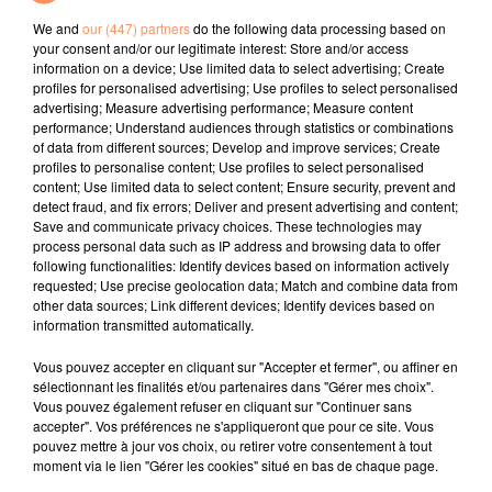
l’individu 20 minutes plus tard, toujours selon son
We and
our (447) partners
do the following data processing based on
récit,
repéré par Buzzfeed
.
your consent and/or our legitimate interest: Store and/or access
Le préfet de police a précisé que
"les marins-pompiers
information on a device; Use limited data to select advertising; Create
profiles for personalised advertising; Use profiles to select personalised
de Marseille, alertés pour une victime par agression
advertising; Measure advertising performance; Measure content
avec suspicion d'agression sexuelle à 17h09, sont
performance; Understand audiences through statistics or combinations
arrivés sur les lieux à 17h14"
pour prendre en charge la
of data from different sources; Develop and improve services; Create
profiles to personalise content; Use profiles to select personalised
victime et la transporter à l'hôpital. Les policiers,
content; Use limited data to select content; Ensure security, prevent and
requis par le Bataillon des marins-pompiers à 17h16,
detect fraud, and fix errors; Deliver and present advertising and content;
"sont arrivés sur les lieux à 17h25 et ont procédé à
Save and communicate privacy choices. These technologies may
process personal data such as IP address and browsing data to offer
l'interpellation de l'auteur présumé à 17h46".
following functionalities: Identify devices based on information actively
requested; Use precise geolocation data; Match and combine data from
Sophia Lilya, amie de Marguerite Stern, a également
other data sources; Link different devices; Identify devices based on
raconté la scène. La direction départementale de la
information transmitted automatically.
sécurité publique a confirmé auprès de Buzzfeed
Vous pouvez accepter en cliquant sur "Accepter et fermer", ou affiner en
qu’un individu avait été interpellé et placé en garde à
sélectionnant les finalités et/ou partenaires dans "Gérer mes choix".
vue. Le préfet de police a précisé, mardi soir, que
Vous pouvez également refuser en cliquant sur "Continuer sans
l'homme avait été déféré et mis en examen.
accepter". Vos préférences ne s'appliqueront que pour ce site. Vous
pouvez mettre à jour vos choix, ou retirer votre consentement à tout
moment via le lien "Gérer les cookies" situé en bas de chaque page.