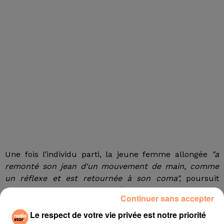
Une fois l’individu parti, la jeune femme allongée
"a
remonté son jean d'un mouvement de main, comme
un réflexe et est retournée à son coma",
poursuit
Marguerite Stern. Choquées, les trois amies
Continuer sans accepter
préviennent les pompiers qui arrivent très vite pour la
Le respect de votre vie privée est notre priorité
prendre en charge. Parallèlement, la police interpelle