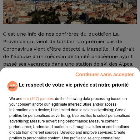
C'est une info de nos confrères du quotidien La
Provence qui vient de tomber. Un premier cas de
Coronavirus vient d'être détecté à Marseille. Il s'agirait
de l'épouse d'un médecin de la cité phocéenne ayant
passé ses vacances dans une station de ski des Alpes.
Continuer sans accepter
Plus d'infos à suivre...
fil actus
Le respect de votre vie privée est notre priorité
We and
our (447) partners
do the following data processing based on
4 juillet 2022
your consent and/or our legitimate interest: Store and/or access
Radio Star Live avec Dadju
information on a device; Use limited data to select advertising; Create
profiles for personalised advertising; Use profiles to select personalised
27 juin 2022
advertising; Measure advertising performance; Measure content
Marseille : une application pour mettre en
performance; Understand audiences through statistics or combinations
of data from different sources; Develop and improve services; Create
relation extras et...
profiles to personalise content; Use profiles to select personalised