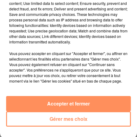
content; Use limited data to select content; Ensure security, prevent and
27 juin 2022
detect fraud, and fix errors; Deliver and present advertising and content;
Le cocholed pour jouer à la pétanque
Save and communicate privacy choices. These technologies may
process personal data such as IP address and browsing data to offer
jusqu'au bout de la nuit !
following functionalities: Identify devices based on information actively
requested; Use precise geolocation data; Match and combine data from
10 mai 2022
other data sources; Link different devices; Identify devices based on
Toulon : des quais électrifiés pour 2023 !
information transmitted automatically.
10 mai 2022
Vous pouvez accepter en cliquant sur "Accepter et fermer", ou affiner en
Cassis organise sa traditionnelle "Fête du vin"
sélectionnant les finalités et/ou partenaires dans "Gérer mes choix".
Vous pouvez également refuser en cliquant sur "Continuer sans
10 mai 2022
accepter". Vos préférences ne s'appliqueront que pour ce site. Vous
Marseille : appel à témoins pour retrouver
pouvez mettre à jour vos choix, ou retirer votre consentement à tout
Frédéric Pache
moment via le lien "Gérer les cookies" situé en bas de chaque page.
8 mai 2022
Le rappeur marseillais Soprano invité de
Accepter et fermer
E=M6
8 mai 2022
Gérer mes choix
Aix : "Journée de l’Europe", soirée danse et set
électro !