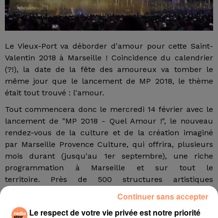
Le Vieux-Port va déborder d'amour pour cette Saint-
Valentin 2018 à Marseille ! Coincidence du calendrier
(?!), la date de la fête des amoureux va tomber le
même jour que le lancement de MP 2018, le thème
était tout trouvé : l'amour.
Tout commencera donc le mercredi 14 février avec le
lancement de "MP 2018 - Quel Amour !", le nouveau
rendez-vous de la culture et de la création imaginé
par Marseille Provence Culture, qui offrira, plusieurs
mois durant (jusqu'au 1er septembre), une riche
programmation à Marseille et sur tout le
territoire. Près de 500 structures artistiques
mobilisées et près de 200 projets culturels !
Continuer sans accepter
Le grand baiser Marseille
Le respect de votre vie privée est notre priorité