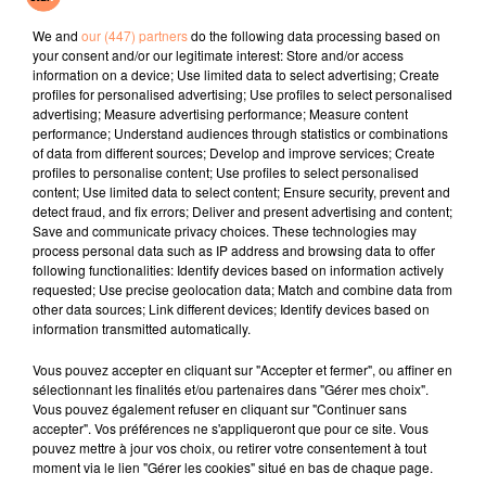
Le 14 février, à 19h - avec "Le Grand baiser Marseille" -
We and
our (447) partners
do the following data processing based on
le public sera convié, sur le quai de la Fraternité, à la
your consent and/or our legitimate interest: Store and/or access
information on a device; Use limited data to select advertising; Create
prise de vue d’un baiser collectif dont le top départ
profiles for personalised advertising; Use profiles to select personalised
sera donné par un spectacle de feu et de lumière
advertising; Measure advertising performance; Measure content
organisé par le Groupe F et ses "feux de l’amour".
performance; Understand audiences through statistics or combinations
of data from different sources; Develop and improve services; Create
fil actus
profiles to personalise content; Use profiles to select personalised
content; Use limited data to select content; Ensure security, prevent and
detect fraud, and fix errors; Deliver and present advertising and content;
Save and communicate privacy choices. These technologies may
4 juillet 2022
process personal data such as IP address and browsing data to offer
Radio Star Live avec Dadju
following functionalities: Identify devices based on information actively
requested; Use precise geolocation data; Match and combine data from
27 juin 2022
other data sources; Link different devices; Identify devices based on
Marseille : une application pour mettre en
information transmitted automatically.
relation extras et...
Vous pouvez accepter en cliquant sur "Accepter et fermer", ou affiner en
27 juin 2022
sélectionnant les finalités et/ou partenaires dans "Gérer mes choix".
Le cocholed pour jouer à la pétanque
Vous pouvez également refuser en cliquant sur "Continuer sans
accepter". Vos préférences ne s'appliqueront que pour ce site. Vous
jusqu'au bout de la nuit !
pouvez mettre à jour vos choix, ou retirer votre consentement à tout
moment via le lien "Gérer les cookies" situé en bas de chaque page.
10 mai 2022