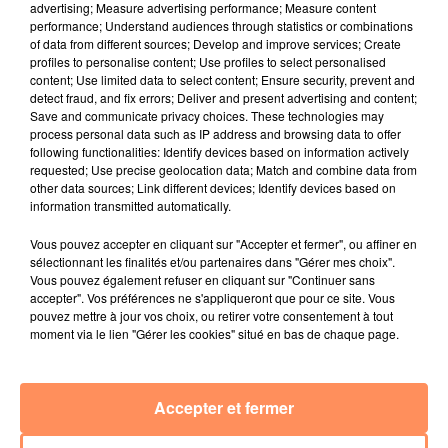
advertising; Measure advertising performance; Measure content
4 juillet 2022
performance; Understand audiences through statistics or combinations
Radio Star Live avec Dadju
of data from different sources; Develop and improve services; Create
profiles to personalise content; Use profiles to select personalised
27 juin 2022
content; Use limited data to select content; Ensure security, prevent and
Marseille : une application pour mettre en
detect fraud, and fix errors; Deliver and present advertising and content;
Save and communicate privacy choices. These technologies may
relation extras et...
process personal data such as IP address and browsing data to offer
following functionalities: Identify devices based on information actively
27 juin 2022
requested; Use precise geolocation data; Match and combine data from
Le cocholed pour jouer à la pétanque
other data sources; Link different devices; Identify devices based on
information transmitted automatically.
jusqu'au bout de la nuit !
10 mai 2022
Vous pouvez accepter en cliquant sur "Accepter et fermer", ou affiner en
Toulon : des quais électrifiés pour 2023 !
sélectionnant les finalités et/ou partenaires dans "Gérer mes choix".
Vous pouvez également refuser en cliquant sur "Continuer sans
10 mai 2022
accepter". Vos préférences ne s'appliqueront que pour ce site. Vous
Cassis organise sa traditionnelle "Fête du vin"
pouvez mettre à jour vos choix, ou retirer votre consentement à tout
moment via le lien "Gérer les cookies" situé en bas de chaque page.
10 mai 2022
Marseille : appel à témoins pour retrouver
Frédéric Pache
Accepter et fermer
8 mai 2022