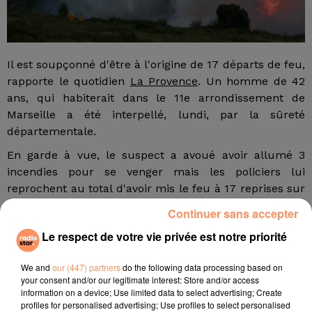
Il est soupçonné d'être à l'origine de 17 départs de feu,
rapporte le quotidien
La Provence
. Un homme de 42
ans, qui habiterait dans le 11e arrondissement de
Marseille a été interpellé, lundi, par la sûreté
départementale.
En garde à vue, le suspect a avoué avoir allumé 3
incendies pour se venger mais les policiers lui
reprochent au total d'avoir mis le feu à 17 reprises sur
les communes d'Allauch, Plan-de-Cuques et Marseille
Continuer sans accepter
durant ces dernières semaines. Finalement, le serial
Le respect de votre vie privée est notre priorité
incendiaire a été mis en examen cet après-midi.
E.F.
We and
our (447) partners
do the following data processing based on
your consent and/or our legitimate interest: Store and/or access
fil actus
information on a device; Use limited data to select advertising; Create
profiles for personalised advertising; Use profiles to select personalised