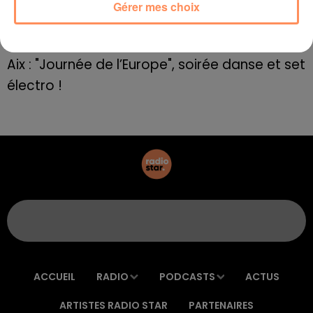
Le rappeur marseillais Soprano invité de
Gérer mes choix
E=M6
8 mai 2022
Aix : "Journée de l’Europe", soirée danse et set
électro !
ACCUEIL
RADIO
PODCASTS
ACTUS
ARTISTES RADIO STAR
PARTENAIRES