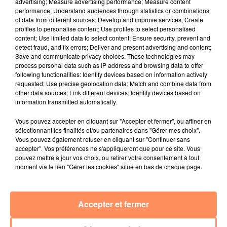
advertising; Measure advertising performance; Measure content
4 juillet 2022
performance; Understand audiences through statistics or combinations
Radio Star Live avec Dadju
of data from different sources; Develop and improve services; Create
profiles to personalise content; Use profiles to select personalised
27 juin 2022
content; Use limited data to select content; Ensure security, prevent and
Marseille : une application pour mettre en
detect fraud, and fix errors; Deliver and present advertising and content;
Save and communicate privacy choices. These technologies may
relation extras et...
process personal data such as IP address and browsing data to offer
following functionalities: Identify devices based on information actively
27 juin 2022
requested; Use precise geolocation data; Match and combine data from
Le cocholed pour jouer à la pétanque
other data sources; Link different devices; Identify devices based on
jusqu'au bout de la nuit !
information transmitted automatically.
10 mai 2022
Vous pouvez accepter en cliquant sur "Accepter et fermer", ou affiner en
Toulon : des quais électrifiés pour 2023 !
sélectionnant les finalités et/ou partenaires dans "Gérer mes choix".
Vous pouvez également refuser en cliquant sur "Continuer sans
10 mai 2022
accepter". Vos préférences ne s'appliqueront que pour ce site. Vous
Cassis organise sa traditionnelle "Fête du vin"
pouvez mettre à jour vos choix, ou retirer votre consentement à tout
moment via le lien "Gérer les cookies" situé en bas de chaque page.
10 mai 2022
Marseille : appel à témoins pour retrouver
Frédéric Pache
Accepter et fermer
8 mai 2022
Le rappeur marseillais Soprano invité de