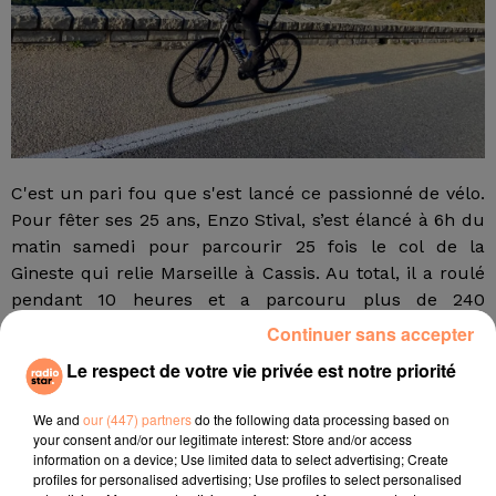
C'est un pari fou que s'est lancé ce passionné de vélo.
Pour fêter ses 25 ans, Enzo Stival, s’est élancé à 6h du
matin samedi pour parcourir 25 fois le col de la
Gineste qui relie Marseille à Cassis. Au total, il a roulé
pendant 10 heures et a parcouru plus de 240
kilomètres ! Un challenge fêté au sommet avec ses
Continuer sans accepter
potes. Un joli temps pour celui qui travaille dans la
Le respect de votre vie privée est notre priorité
concession PLD automobile Marseille. Rendez-vous
dans 25 ans pour les 50 montées de la Gineste ?
We and
our (447) partners
do the following data processing based on
fil actus
your consent and/or our legitimate interest: Store and/or access
information on a device; Use limited data to select advertising; Create
profiles for personalised advertising; Use profiles to select personalised